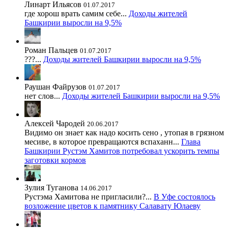
Линарт Ильясов
01.07.2017
где хорош врать самим себе...
Доходы жителей
Башкирии выросли на 9,5%
Роман Пальцев
01.07.2017
???...
Доходы жителей Башкирии выросли на 9,5%
Раушан Файрузов
01.07.2017
нет слов...
Доходы жителей Башкирии выросли на 9,5%
Алексей Чародей
20.06.2017
Видимо он знает как надо косить сено , утопая в грязном
месиве, в которое превращаются вспаханн...
Глава
Башкирии Рустэм Хамитов потребовал ускорить темпы
заготовки кормов
Зулия Туганова
14.06.2017
Рустэма Хамитова не пригласили?...
В Уфе состоялось
возложение цветов к памятнику Салавату Юлаеву