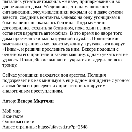
пытались угнать автомобиль «Нива», припаркованный во
дворе жилого дома. Убедившись, что на машине нет
сигнализации, злоумышленники вскрыли её и даже сумели
завести, соединив контакты. Однако на беду угонщикам в
баке машины не оказалось бензина. Тогда мужчины
договорились сходить за бензином, пока один из них
останется караулить автомобиль. В это время во дворе того
дома проезжал экипаж патрульной службы. Полицейские
заметили странного молодого мужчину, крутящегося вокруг
«Нивы», и решили проследить за ним. Вскоре подошли с
бензином его приятели и завели машину, однако уехать им не
удалось. Полицейские вышли из укрытия и задержали всю
троицу.
Сейчас угонщики находятся под арестом. Полиция
подозревает их как минимум в еще одном инциденте с угоном
автомобиля и проверяет их причастность к другим
аналогичным преступлениям.
Автор:
Венера Мкртчян
Мой мир
Вконтакте
Одноклассники
Адрес страницы: https://ufavesti.ru/?p=2548