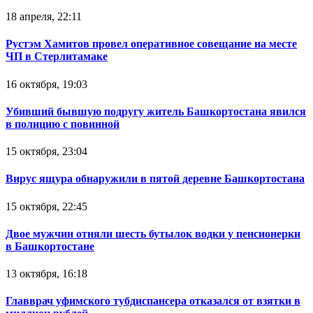
18 апреля, 22:11
Рустэм Хамитов провел оперативное совещание на месте
ЧП в Стерлитамаке
16 октября, 19:03
Убивший бывшую подругу житель Башкортостана явился
в полицию с повинной
15 октября, 23:04
Вирус ящура обнаружили в пятой деревне Башкортостана
15 октября, 22:45
Двое мужчин отняли шесть бутылок водки у пенсионерки
в Башкортостане
13 октября, 16:18
Главврач уфимского тубдиспансера отказался от взятки в