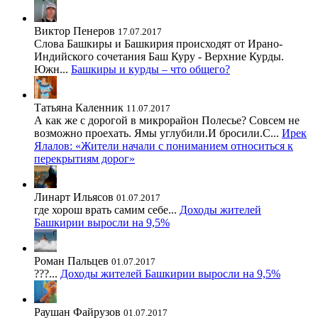
Виктор Пенеров
17.07.2017
Слова Башкиры и Башкирия происходят от Ирано-
Индийского сочетания Баш Куру - Верхние Курды.
Южн...
Башкиры и курды – что общего?
Татьяна Каленник
11.07.2017
А как же с дорогой в микрорайон Полесье? Совсем не
возможно проехать. Ямы углубили.И бросили.С...
Ирек
Ялалов: «Жители начали с пониманием относиться к
перекрытиям дорог»
Линарт Ильясов
01.07.2017
где хорош врать самим себе...
Доходы жителей
Башкирии выросли на 9,5%
Роман Пальцев
01.07.2017
???...
Доходы жителей Башкирии выросли на 9,5%
Раушан Файрузов
01.07.2017