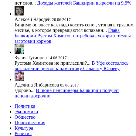
нет слов...
Доходы жителей Башкирии выросли на 9,5%
Алексей Чародей
20.06.2017
Видимо он знает как надо косить сено , утопая в грязном
месиве, в которое превращаются вспаханн...
Глава
Башкирии Рустэм Хамитов потребовал ускорить темпы
заготовки кормов
Зулия Туганова
14.06.2017
Рустэма Хамитова не пригласили?...
В Уфе состоялось
возложение цветов к памятнику Салавату Юлаеву
Аделина Янбарисова
05.06.2017
здорово...
В июне пенсионеры Башкирии получат
пенсии досрочно
Политика
Экономика
Общество
Происшествия
Культура
Религия