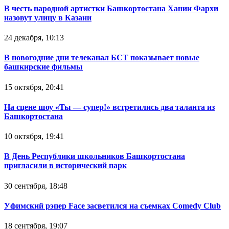
В честь народной артистки Башкортостана Хании Фархи
назовут улицу в Казани
24 декабря, 10:13
В новогодние дни телеканал БСТ показывает новые
башкирские фильмы
15 октября, 20:41
На сцене шоу «Ты — супер!» встретились два таланта из
Башкортостана
10 октября, 19:41
В День Республики школьников Башкортостана
пригласили в исторический парк
30 сентября, 18:48
Уфимский рэпер Face засветился на съемках Comedy Club
18 сентября, 19:07