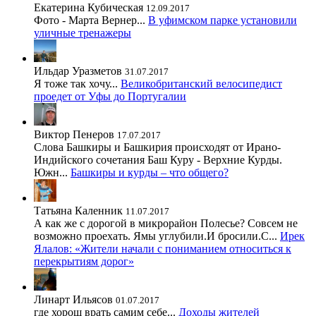
Екатерина Кубическая
12.09.2017
Фото - Марта Вернер...
В уфимском парке установили
уличные тренажеры
Ильдар Уразметов
31.07.2017
Я тоже так хочу...
Великобританский велосипедист
проедет от Уфы до Португалии
Виктор Пенеров
17.07.2017
Слова Башкиры и Башкирия происходят от Ирано-
Индийского сочетания Баш Куру - Верхние Курды.
Южн...
Башкиры и курды – что общего?
Татьяна Каленник
11.07.2017
А как же с дорогой в микрорайон Полесье? Совсем не
возможно проехать. Ямы углубили.И бросили.С...
Ирек
Ялалов: «Жители начали с пониманием относиться к
перекрытиям дорог»
Линарт Ильясов
01.07.2017
где хорош врать самим себе...
Доходы жителей