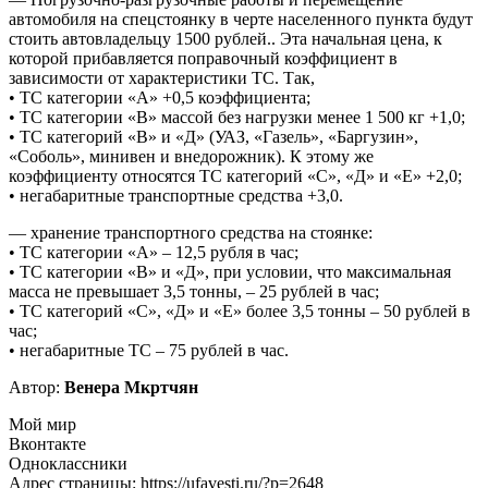
автомобиля на спецстоянку в черте населенного пункта будут
стоить автовладельцу 1500 рублей.. Эта начальная цена, к
которой прибавляется поправочный коэффициент в
зависимости от характеристики ТС. Так,
• ТС категории «А» +0,5 коэффициента;
• ТС категории «В» массой без нагрузки менее 1 500 кг +1,0;
• ТС категорий «В» и «Д» (УАЗ, «Газель», «Баргузин»,
«Соболь», минивен и внедорожник). К этому же
коэффициенту относятся ТС категорий «С», «Д» и «Е» +2,0;
• негабаритные транспортные средства +3,0.
— хранение транспортного средства на стоянке:
• ТС категории «А» – 12,5 рубля в час;
• ТС категории «В» и «Д», при условии, что максимальная
масса не превышает 3,5 тонны, – 25 рублей в час;
• ТС категорий «С», «Д» и «Е» более 3,5 тонны – 50 рублей в
час;
• негабаритные ТС – 75 рублей в час.
Автор:
Венера Мкртчян
Мой мир
Вконтакте
Одноклассники
Адрес страницы: https://ufavesti.ru/?p=2648