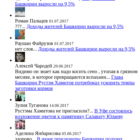
Башкирии выросли на 9,5%
Роман Пальцев
01.07.2017
???...
Доходы жителей Башкирии выросли на 9,5%
Раушан Файрузов
01.07.2017
нет слов...
Доходы жителей Башкирии выросли на 9,5%
Алексей Чародей
20.06.2017
Видимо он знает как надо косить сено , утопая в грязном
месиве, в которое превращаются вспаханн...
Глава
Башкирии Рустэм Хамитов потребовал ускорить темпы
заготовки кормов
Зулия Туганова
14.06.2017
Рустэма Хамитова не пригласили?...
В Уфе состоялось
возложение цветов к памятнику Салавату Юлаеву
Аделина Янбарисова
05.06.2017
здорово...
В июне пенсионеры Башкирии получат