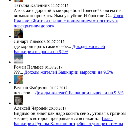
Татьяна Каленник
11.07.2017
А как же с дорогой в микрорайон Полесье? Совсем не
возможно проехать. Ямы углубили.И бросили.С...
Ирек
Ялалов: «Жители начали с пониманием относиться к
перекрытиям дорог»
Линарт Ильясов
01.07.2017
где хорош врать самим себе...
Доходы жителей
Башкирии выросли на 9,5%
Роман Пальцев
01.07.2017
???...
Доходы жителей Башкирии выросли на 9,5%
Раушан Файрузов
01.07.2017
нет слов...
Доходы жителей Башкирии выросли на 9,5%
Алексей Чародей
20.06.2017
Видимо он знает как надо косить сено , утопая в грязном
месиве, в которое превращаются вспаханн...
Глава
Башкирии Рустэм Хамитов потребовал ускорить темпы