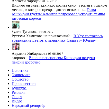
Алексей Чародей
20.06.2017
Видимо он знает как надо косить сено , утопая в грязном
месиве, в которое превращаются вспаханн...
Глава
Башкирии Рустэм Хамитов потребовал ускорить темпы
заготовки кормов
Зулия Туганова
14.06.2017
Рустэма Хамитова не пригласили?...
В Уфе состоялось
возложение цветов к памятнику Салавату Юлаеву
Аделина Янбарисова
05.06.2017
здорово...
В июне пенсионеры Башкирии получат
пенсии досрочно
Политика
Экономика
Общество
Происшествия
Культура
Религия
Спорт
Видео
Народный репортёр