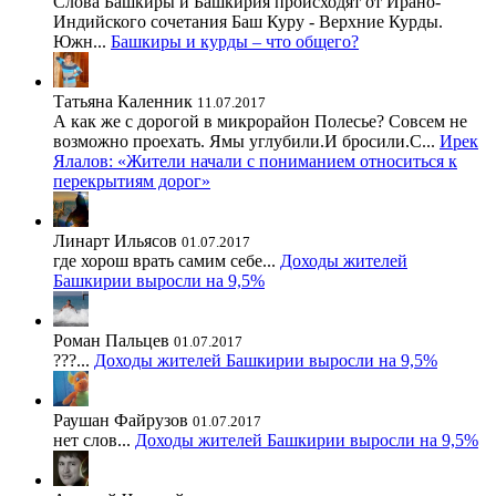
Слова Башкиры и Башкирия происходят от Ирано-
Индийского сочетания Баш Куру - Верхние Курды.
Южн...
Башкиры и курды – что общего?
Татьяна Каленник
11.07.2017
А как же с дорогой в микрорайон Полесье? Совсем не
возможно проехать. Ямы углубили.И бросили.С...
Ирек
Ялалов: «Жители начали с пониманием относиться к
перекрытиям дорог»
Линарт Ильясов
01.07.2017
где хорош врать самим себе...
Доходы жителей
Башкирии выросли на 9,5%
Роман Пальцев
01.07.2017
???...
Доходы жителей Башкирии выросли на 9,5%
Раушан Файрузов
01.07.2017
нет слов...
Доходы жителей Башкирии выросли на 9,5%