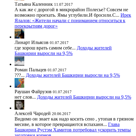
Татьяна Каленник
11.07.2017
А как же с дорогой в микрорайон Полесье? Совсем не
возможно проехать. Ямы углубили.И бросили.С...
Ирек
Ялалов: «Жители начали с пониманием относиться к
перекрытиям дорог»
Линарт Ильясов
01.07.2017
где хорош врать самим себе...
Доходы жителей
Башкирии выросли на 9,5%
Роман Пальцев
01.07.2017
???...
Доходы жителей Башкирии выросли на 9,5%
Раушан Файрузов
01.07.2017
нет слов...
Доходы жителей Башкирии выросли на 9,5%
Алексей Чародей
20.06.2017
Видимо он знает как надо косить сено , утопая в грязном
месиве, в которое превращаются вспаханн...
Глава
Башкирии Рустэм Хамитов потребовал ускорить темпы
заготовки кормов