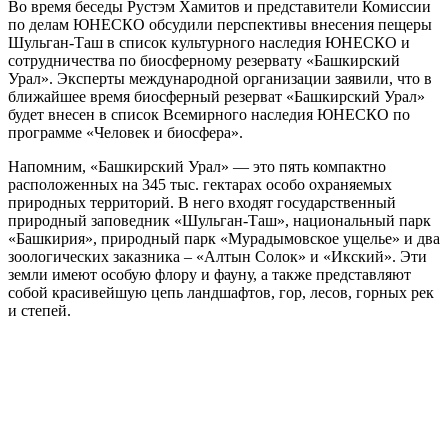
Во время беседы Рустэм Хамитов и представители Комиссии
по делам ЮНЕСКО обсудили перспективы внесения пещеры
Шульган-Таш в список культурного наследия ЮНЕСКО и
сотрудничества по биосферному резервату «Башкирский
Урал». Эксперты международной организации заявили, что в
ближайшее время биосферный резерват «Башкирский Урал»
будет внесен в список Всемирного наследия ЮНЕСКО по
программе «Человек и биосфера».
Напомним, «Башкирский Урал» — это пять компактно
расположенных на 345 тыс. гектарах особо охраняемых
природных территорий. В него входят государственный
природный заповедник «Шульган-Таш», национальный парк
«Башкирия», природный парк «Мурадымовское ущелье» и два
зоологических заказника – «Алтын Солок» и «Икский». Эти
земли имеют особую флору и фауну, а также представляют
собой красивейшую цепь ландшафтов, гор, лесов, горных рек
и степей.