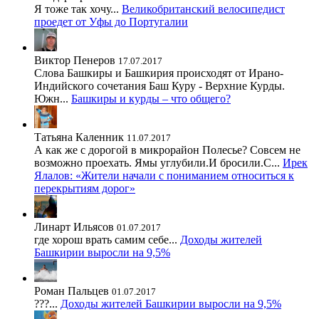
Я тоже так хочу...
Великобританский велосипедист
проедет от Уфы до Португалии
Виктор Пенеров
17.07.2017
Слова Башкиры и Башкирия происходят от Ирано-
Индийского сочетания Баш Куру - Верхние Курды.
Южн...
Башкиры и курды – что общего?
Татьяна Каленник
11.07.2017
А как же с дорогой в микрорайон Полесье? Совсем не
возможно проехать. Ямы углубили.И бросили.С...
Ирек
Ялалов: «Жители начали с пониманием относиться к
перекрытиям дорог»
Линарт Ильясов
01.07.2017
где хорош врать самим себе...
Доходы жителей
Башкирии выросли на 9,5%
Роман Пальцев
01.07.2017
???...
Доходы жителей Башкирии выросли на 9,5%