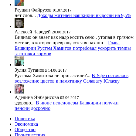
Раушан Файрузов
01.07.2017
нет слов...
Доходы жителей Башкирии выросли на 9,5%
Алексей Чародей
20.06.2017
Видимо он знает как надо косить сено , утопая в грязном
месиве, в которое превращаются вспаханн...
Глава
Башкирии Рустэм Хамитов потребовал ускорить темпы
заготовки кормов
Зулия Туганова
14.06.2017
Рустэма Хамитова не пригласили?...
В Уфе состоялось
возложение цветов к памятнику Салавату Юлаеву
Аделина Янбарисова
05.06.2017
здорово...
В июне пенсионеры Башкирии получат
пенсии досрочно
Политика
Экономика
Общество
Происшествия