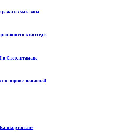
кражи из магазина
проникшего в коттедж
П в Стерлитамаке
 полицию с повинной
 Башкортостане