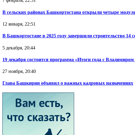
7 февраля, 22:51
В сельских районах Башкортостана открыли четыре модул
12 января, 22:51
В Башкортостане в 2025 году завершили строительство 14 
5 декабря, 20:44
19 декабря состоится программа «Итоги года с Владимиро
27 ноября, 20:40
Глава Башкирии объявил о важных кадровых назначениях