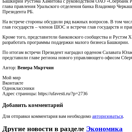
Башкирии Рустэма Хамитова с руководством ОАО «Сбербанк Ро
глава правления Уральского отделения банка Владимир Черкаш
Президента РБ.
На встрече стороны обсудили ряд важных вопросов. В том чис
глав государств – членов ШОС и встречи глав государств и пр
Кроме того, представители банковского сообщества и Рустэм 
разработать программы поддержки малого бизнеса Башкирии.
По итогам встречи Президент наградил орденом Салавата Юла
представили главе региона нового управляющего офисом Сбер
Автор:
Венера Мкртчян
Мой мир
Вконтакте
Одноклассники
Адрес страницы: https://ufavesti.ru/?p=2736
Добавить комментарий
Для отправки комментария вам необходимо
авторизоваться
.
Другие новости в разделе
Экономика