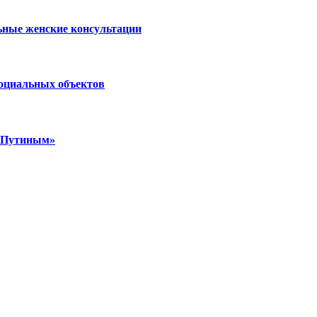
ьные женские консультации
социальных объектов
м Путиным»