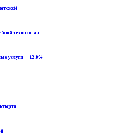
латежей
ейной технологии
ные услуги— 12,8%
нспорта
ой