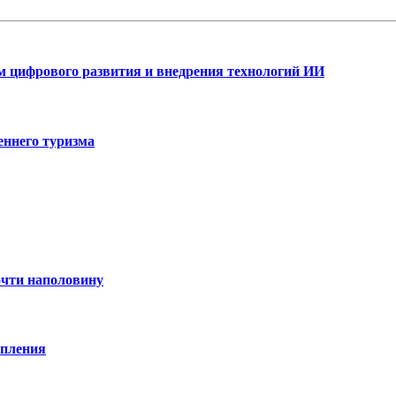
ам цифрового развития и внедрения технологий ИИ
еннего туризма
очти наполовину
опления