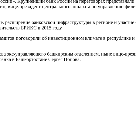
ссии». Крупнейший банк России на переговорах представляли з
ин, вице-президент центрального аппарата по управлению фили
ле, расширение банковской инфраструктуры в регионе и участие
авительств БРИКС в 2015 году.
Хамитов поговорили об инвестиционном климате в республике и
ева экс-управляющего башкирским отделением, ныне вице-прези
банка в Башкортостане Сергея Попова.