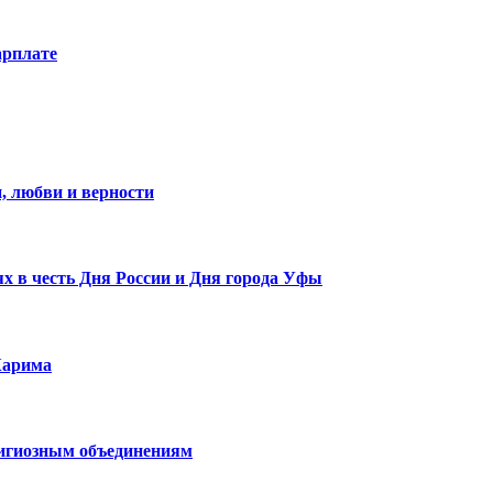
арплате
, любви и верности
х в честь Дня России и Дня города Уфы
Карима
лигиозным объединениям