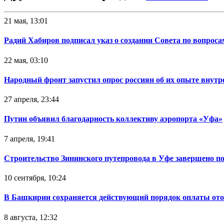
21 мая, 13:01
Радий Хабиров подписал указ о создании Совета по вопрос
22 мая, 03:10
Народный фронт запустил опрос россиян об их опыте внутр
27 апреля, 23:44
Путин объявил благодарность коллективу аэропорта «Уфа»
7 апреля, 19:41
Строительство Зининского путепровода в Уфе завершено п
10 сентября, 10:24
В Башкирии сохраняется действующий порядок оплаты от
8 августа, 12:32