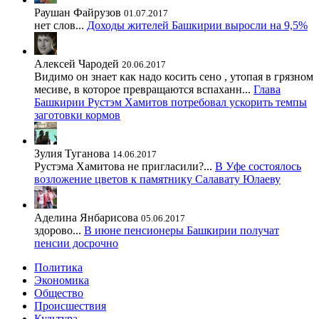
Раушан Файрузов
01.07.2017
нет слов...
Доходы жителей Башкирии выросли на 9,5%
Алексей Чародей
20.06.2017
Видимо он знает как надо косить сено , утопая в грязном
месиве, в которое превращаются вспаханн...
Глава
Башкирии Рустэм Хамитов потребовал ускорить темпы
заготовки кормов
Зулия Туганова
14.06.2017
Рустэма Хамитова не пригласили?...
В Уфе состоялось
возложение цветов к памятнику Салавату Юлаеву
Аделина Янбарисова
05.06.2017
здорово...
В июне пенсионеры Башкирии получат
пенсии досрочно
Политика
Экономика
Общество
Происшествия
Культура