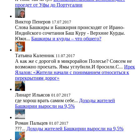
проедет от Уфы до Португалии
Виктор Пенеров
17.07.2017
Слова Башкиры и Башкирия происходят от Ирано-
Индийского сочетания Баш Куру - Верхние Курды.
Южн...
Башкиры и курды – что общего?
Татьяна Каленник
11.07.2017
А как же с дорогой в микрорайон Полесье? Совсем не
возможно проехать. Ямы углубили.И бросили.С...
Ирек
Ялалов: «Жители начали с пониманием относиться к
перекрытиям дорог»
Линарт Ильясов
01.07.2017
где хорош врать самим себе...
Доходы жителей
Башкирии выросли на 9,5%
Роман Пальцев
01.07.2017
???...
Доходы жителей Башкирии выросли на 9,5%