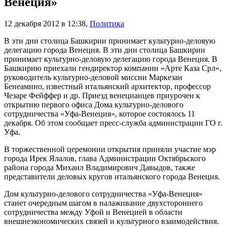
Венеция»
12 декабря 2012 в 12:38
,
Политика
В эти дни столица Башкирии принимает культурно-деловую
делегацию города Венеция. В эти дни столица Башкирии
принимает культурно-деловую делегацию города Венеция. В
Башкирию приехали гендиректор компании «Арте Каза Срл»,
руководитель культурно-деловой миссии Маркезан
Бенеамино, известный итальянский архитектор, профессор
Чезаре Фейффер и др. Приезд венецианцев приурочен к
открытию первого офиса Дома культурно-делового
сотрудничества «Уфа-Венеция», которое состоялось 11
декабря. Об этом сообщает пресс-служба администрации ГО г.
Уфа.
В торжественной церемонии открытия приняли участие мэр
города Ирек Ялалов, глава Администрации Октябрьского
района города Михаил Владимирович Давыдов, также
представители деловых кругов итальянского города Венеция.
Дом культурно-делового сотрудничества «Уфа-Венеция»
станет очередным шагом в налаживание двухстороннего
сотрудничества между Уфой и Венецией в области
внешнеэкономических связей и культурного взаимодействия.