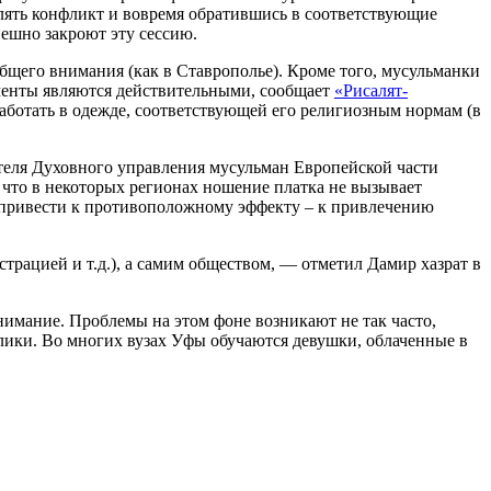
ублять конфликт и вовремя обратившись в соответствующие
пешно закроют эту сессию.
бщего внимания (как в Ставрополье). Кроме того, мусульманки
ументы являются действительными, сообщает
«Рисалят-
работать в одежде, соответствующей его религиозным нормам (в
ателя Духовного управления мусульман Европейской части
что в некоторых регионах ношение платка не вызывает
 привести к противоположному эффекту – к привлечению
трацией и т.д.), а самим обществом, — отметил Дамир хазрат в
нимание. Проблемы на этом фоне возникают не так часто,
блики. Во многих вузах Уфы обучаются девушки, облаченные в