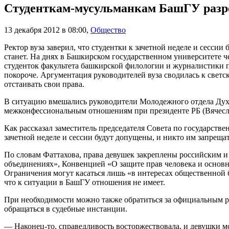
Студенткам-мусульманкам БашГУ разре
13 декабря 2012 в 08:00
,
Общество
Ректор вуза заверил, что студентки к зачетной неделе и сесси
станет. На днях в Башкирском государственном университете ч
студенток факультета башкирской филологии и журналистики 
покороче. Аргументация руководителей вуза сводилась к свет
отстаивать свои права.
В ситуацию вмешались руководители Молодежного отдела Духо
межконфессиональным отношениям при президенте РБ (Вячесл
Как рассказал заместитель председателя Совета по государств
зачетной неделе и сессии будут допущены, и никто им запрещат
По словам Фаттахова, права девушек закреплены российским 
объединениях», Конвенцией «О защите прав человека и основн
Ограничения могут касаться лишь «в интересах общественной б
что к ситуации в БашГУ отношения не имеет.
При необходимости можно также обратиться за официальным ра
обращаться в судебные инстанции.
— Наконец-то, справедливость восторжествовала, и девушки м