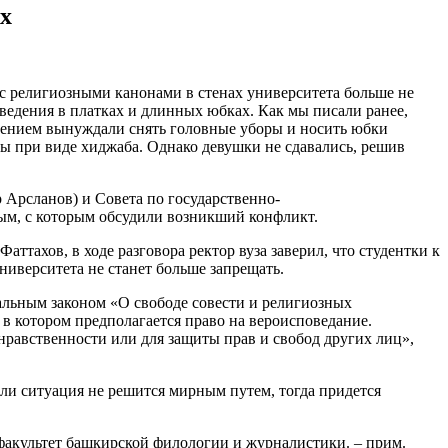
х
и с религиозными канонами в стенах университета больше не
аведения в платках и длинных юбках. Как мы писали ранее,
слением вынуждали снять головные уборы и носить юбки
вы при виде хиджаба. Однако девушки не сдавались, решив
Арсланов) и Совета по государственно-
ым, с которым обсудили возникший конфликт.
тахов, в ходе разговора ректор вуза заверил, что студентки к
ниверситета не станет больше запрещать.
льным законом «О свободе совести и религиозных
в котором предполагается право на вероисповедание.
нравственности или для защиты прав и свобод других лиц»,
ли ситуация не решится мирным путем, тогда придется
[факультет башкирской филологии и журналистики. – прим.