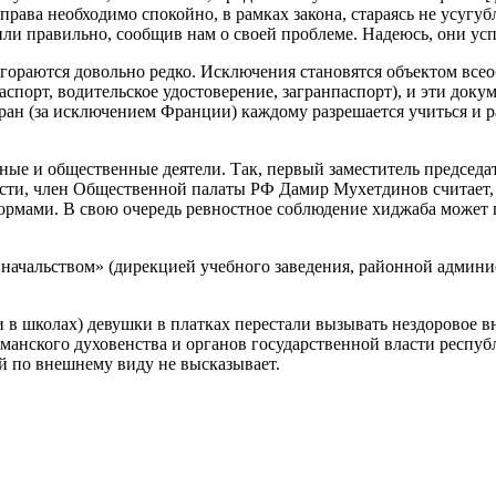
 права необходимо спокойно, в рамках закона, стараясь не усуг
или правильно, сообщив нам о своей проблеме. Надеюсь, они ус
ораются довольно редко. Исключения становятся объектом всео
спорт, водительское удостоверение, загранпаспорт), и эти док
стран (за исключением Франции) каждому разрешается учиться и 
ные и общественные деятели. Так, первый заместитель председ
сти, член Общественной палаты РФ Дамир Мухетдинов считает, 
ормами. В свою очередь ревностное соблюдение хиджаба может
начальством» (дирекцией учебного заведения, районной админис
и в школах) девушки в платках перестали вызывать нездоровое в
льманского духовенства и органов государственной власти респу
й по внешнему виду не высказывает.