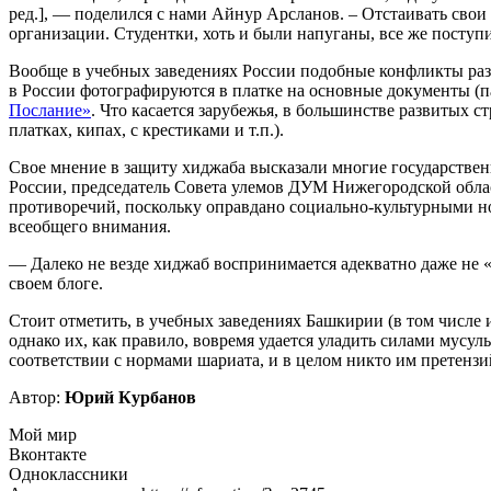
ред.], — поделился с нами Айнур Арсланов. – Отстаивать свои
организации. Студентки, хоть и были напуганы, все же поступ
Вообще в учебных заведениях России подобные конфликты разг
в России фотографируются в платке на основные документы (па
Послание»
. Что касается зарубежья, в большинстве развитых 
платках, кипах, с крестиками и т.п.).
Свое мнение в защиту хиджаба высказали многие государствен
России, председатель Совета улемов ДУМ Нижегородской обла
противоречий, поскольку оправдано социально-культурными н
всеобщего внимания.
— Далеко не везде хиджаб воспринимается адекватно даже не «
своем блоге.
Стоит отметить, в учебных заведениях Башкирии (в том числе 
однако их, как правило, вовремя удается уладить силами мусу
соответствии с нормами шариата, и в целом никто им претензи
Автор:
Юрий Курбанов
Мой мир
Вконтакте
Одноклассники