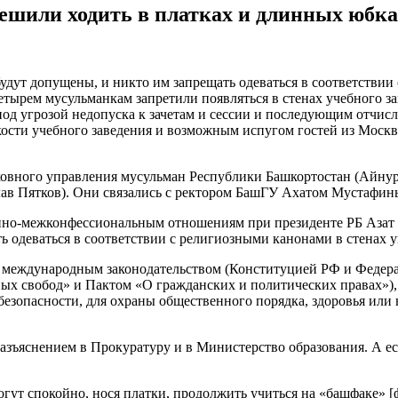
шили ходить в платках и длинных юбка
и будут допущены, и никто им запрещать одеваться в соответстви
етырем мусульманкам запретили появляться в стенах учебного з
под угрозой недопуска к зачетам и сессии и последующим отчи
скости учебного заведения и возможным испугом гостей из Моск
вного управления мусульман Республики Башкортостан (Айнур 
ав Пятков). Они связались с ректором БашГУ Ахатом Мустафин
енно-межконфессиональным отношениям при президенте РБ Азат Фат
ь одеваться в соответствии с религиозными канонами в стенах у
и международным законодательством (Конституцией РФ и Федера
ых свобод» и Пактом «О гражданских и политических правах»), 
езопасности, для охраны общественного порядка, здоровья или 
зъяснением в Прокуратуру и в Министерство образования. А ес
огут спокойно, нося платки, продолжить учиться на «башфаке» 