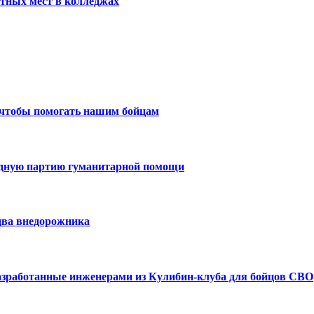
тных мест в колледжах
 чтобы помогать нашим бойцам
едную партию гуманитарной помощи
два внедорожника
азработанные инженерами из Кулибин-клуба для бойцов СВО