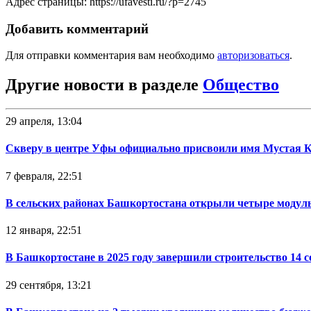
Адрес страницы: https://ufavesti.ru/?p=2745
Добавить комментарий
Для отправки комментария вам необходимо
авторизоваться
.
Другие новости в разделе
Общество
29 апреля, 13:04
Скверу в центре Уфы официально присвоили имя Мустая 
7 февраля, 22:51
В сельских районах Башкортостана открыли четыре модул
12 января, 22:51
В Башкортостане в 2025 году завершили строительство 14 
29 сентября, 13:21