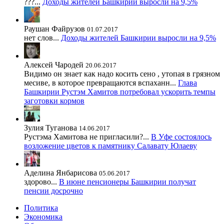
???...
Доходы жителей Башкирии выросли на 9,5%
Раушан Файрузов
01.07.2017
нет слов...
Доходы жителей Башкирии выросли на 9,5%
Алексей Чародей
20.06.2017
Видимо он знает как надо косить сено , утопая в грязном
месиве, в которое превращаются вспаханн...
Глава
Башкирии Рустэм Хамитов потребовал ускорить темпы
заготовки кормов
Зулия Туганова
14.06.2017
Рустэма Хамитова не пригласили?...
В Уфе состоялось
возложение цветов к памятнику Салавату Юлаеву
Аделина Янбарисова
05.06.2017
здорово...
В июне пенсионеры Башкирии получат
пенсии досрочно
Политика
Экономика