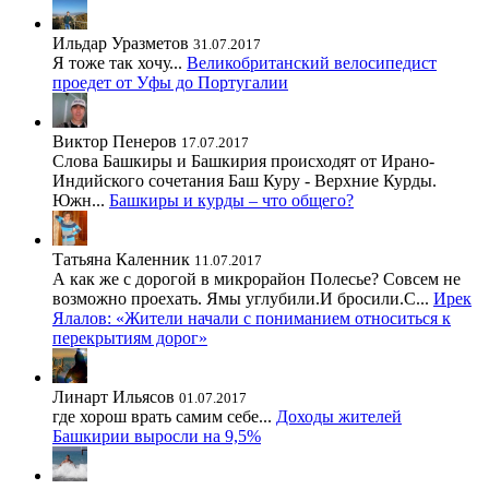
Ильдар Уразметов
31.07.2017
Я тоже так хочу...
Великобританский велосипедист
проедет от Уфы до Португалии
Виктор Пенеров
17.07.2017
Слова Башкиры и Башкирия происходят от Ирано-
Индийского сочетания Баш Куру - Верхние Курды.
Южн...
Башкиры и курды – что общего?
Татьяна Каленник
11.07.2017
А как же с дорогой в микрорайон Полесье? Совсем не
возможно проехать. Ямы углубили.И бросили.С...
Ирек
Ялалов: «Жители начали с пониманием относиться к
перекрытиям дорог»
Линарт Ильясов
01.07.2017
где хорош врать самим себе...
Доходы жителей
Башкирии выросли на 9,5%