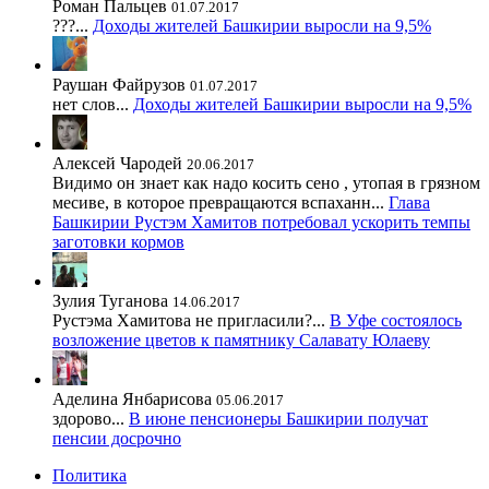
Роман Пальцев
01.07.2017
???...
Доходы жителей Башкирии выросли на 9,5%
Раушан Файрузов
01.07.2017
нет слов...
Доходы жителей Башкирии выросли на 9,5%
Алексей Чародей
20.06.2017
Видимо он знает как надо косить сено , утопая в грязном
месиве, в которое превращаются вспаханн...
Глава
Башкирии Рустэм Хамитов потребовал ускорить темпы
заготовки кормов
Зулия Туганова
14.06.2017
Рустэма Хамитова не пригласили?...
В Уфе состоялось
возложение цветов к памятнику Салавату Юлаеву
Аделина Янбарисова
05.06.2017
здорово...
В июне пенсионеры Башкирии получат
пенсии досрочно
Политика