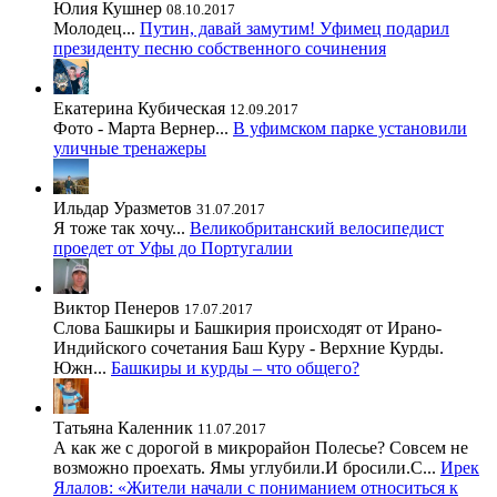
Юлия Кушнер
08.10.2017
Молодец...
Путин, давай замутим! Уфимец подарил
президенту песню собственного сочинения
Екатерина Кубическая
12.09.2017
Фото - Марта Вернер...
В уфимском парке установили
уличные тренажеры
Ильдар Уразметов
31.07.2017
Я тоже так хочу...
Великобританский велосипедист
проедет от Уфы до Португалии
Виктор Пенеров
17.07.2017
Слова Башкиры и Башкирия происходят от Ирано-
Индийского сочетания Баш Куру - Верхние Курды.
Южн...
Башкиры и курды – что общего?
Татьяна Каленник
11.07.2017
А как же с дорогой в микрорайон Полесье? Совсем не
возможно проехать. Ямы углубили.И бросили.С...
Ирек
Ялалов: «Жители начали с пониманием относиться к