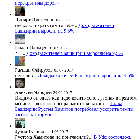
перекрытиям дорог»
Линарт Ильясов
01.07.2017
где хорош врать самим себе...
Доходы жителей
Башкирии выросли на 9,5%
Роман Пальцев
01.07.2017
???...
Доходы жителей Башкирии выросли на 9,5%
Раушан Файрузов
01.07.2017
нет слов...
Доходы жителей Башкирии выросли на 9,5%
Алексей Чародей
20.06.2017
Видимо он знает как надо косить сено , утопая в грязном
месиве, в которое превращаются вспаханн...
Глава
Башкирии Рустэм Хамитов потребовал ускорить темпы
заготовки кормов
Зулия Туганова
14.06.2017
Рустэма Хамитова не пригласили?...
В Уфе состоялось