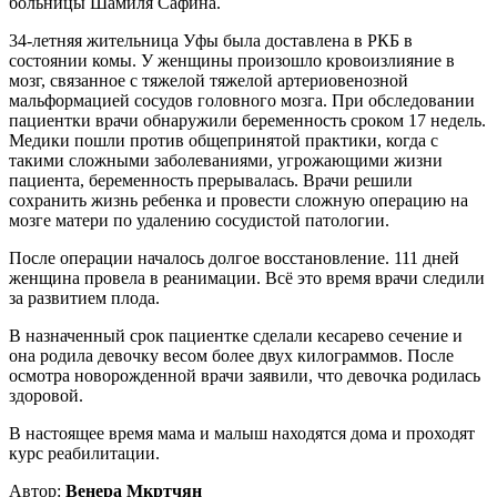
больницы Шамиля Сафина.
34-летняя жительница Уфы была доставлена в РКБ в
состоянии комы. У женщины произошло кровоизлияние в
мозг, связанное с тяжелой тяжелой артериовенозной
мальформацией сосудов головного мозга. При обследовании
пациентки врачи обнаружили беременность сроком 17 недель.
Медики пошли против общепринятой практики, когда с
такими сложными заболеваниями, угрожающими жизни
пациента, беременность прерывалась. Врачи решили
сохранить жизнь ребенка и провести сложную операцию на
мозге матери по удалению сосудистой патологии.
После операции началось долгое восстановление. 111 дней
женщина провела в реанимации. Всё это время врачи следили
за развитием плода.
В назначенный срок пациентке сделали кесарево сечение и
она родила девочку весом более двух килограммов. После
осмотра новорожденной врачи заявили, что девочка родилась
здоровой.
В настоящее время мама и малыш находятся дома и проходят
курс реабилитации.
Автор:
Венера Мкртчян