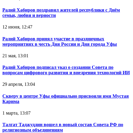
Радий Хабиров поздравил жителей республики с Днём
семьи, любви и верности
12 июня, 12:47
Радий Хабиров принял участие в праздничных
мероприятиях в честь Дня России и Дня города Уфы
21 мая, 13:01
Радий Хабиров подписал указ о создании Совета по
вопросам цифрового развития и внедрения технологий ИИ
29 апреля, 13:04
Скверу в центре Уфы официально присвоили имя Мустая
Карима
1 марта, 13:07
Талгат Таджуддин вошел в новый состав Совета РФ по
религиозным объединениям