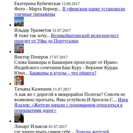
Екатерина Кубическая
12.09.2017
Фото - Марта Вернер...
В уфимском парке установили
уличные тренажеры
Ильдар Уразметов
31.07.2017
Я тоже так хочу...
Великобританский велосипедист
проедет от Уфы до Португалии
Виктор Пенеров
17.07.2017
Слова Башкиры и Башкирия происходят от Ирано-
Индийского сочетания Баш Куру - Верхние Курды.
Южн...
Башкиры и курды – что общего?
Татьяна Каленник
11.07.2017
А как же с дорогой в микрорайон Полесье? Совсем не
возможно проехать. Ямы углубили.И бросили.С...
Ирек
Ялалов: «Жители начали с пониманием относиться к
перекрытиям дорог»
Линарт Ильясов
01.07.2017
где хорош врать самим себе...
Доходы жителей