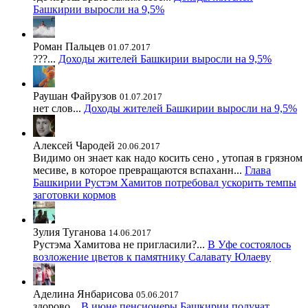
Башкирии выросли на 9,5%
Роман Пальцев
01.07.2017
???...
Доходы жителей Башкирии выросли на 9,5%
Раушан Файрузов
01.07.2017
нет слов...
Доходы жителей Башкирии выросли на 9,5%
Алексей Чародей
20.06.2017
Видимо он знает как надо косить сено , утопая в грязном
месиве, в которое превращаются вспаханн...
Глава
Башкирии Рустэм Хамитов потребовал ускорить темпы
заготовки кормов
Зулия Туганова
14.06.2017
Рустэма Хамитова не пригласили?...
В Уфе состоялось
возложение цветов к памятнику Салавату Юлаеву
Аделина Янбарисова
05.06.2017
здорово...
В июне пенсионеры Башкирии получат