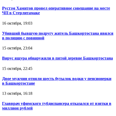
Рустэм Хамитов провел оперативное совещание на месте
ЧП в Стерлитамаке
16 октября, 19:03
Убивший бывшую подругу житель Башкортостана явился
в полицию с повинной
15 октября, 23:04
Вирус ящура обнаружили в пятой деревне Башкортостана
15 октября, 22:45
Двое мужчин отняли шесть бутылок водки у пенсионерки
в Башкортостане
13 октября, 16:18
Главврач уфимского тубдиспансера отказался от взятки в
миллион рублей