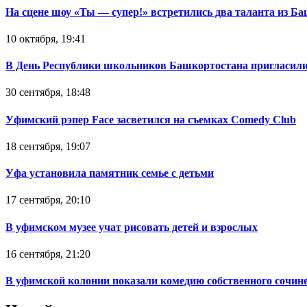
На сцене шоу «Ты — супер!» встретились два таланта из Б
10 октября, 19:41
В День Республики школьников Башкортостана пригласили
30 сентября, 18:48
Уфимский рэпер Face засветился на съемках Comedy Club
18 сентября, 19:07
Уфа установила памятник семье с детьми
17 сентября, 20:10
В уфимском музее учат рисовать детей и взрослых
16 сентября, 21:20
В уфимской колонии показали комедию собственного сочин