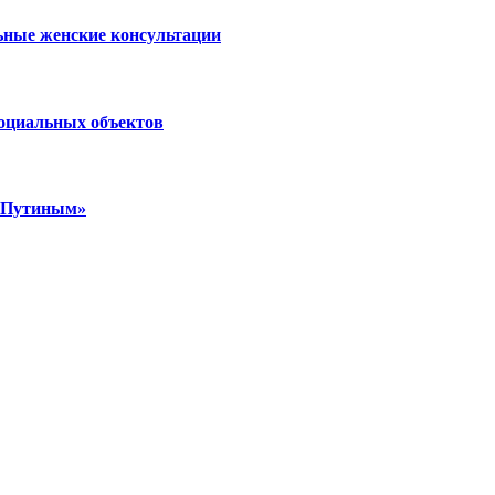
ьные женские консультации
социальных объектов
м Путиным»