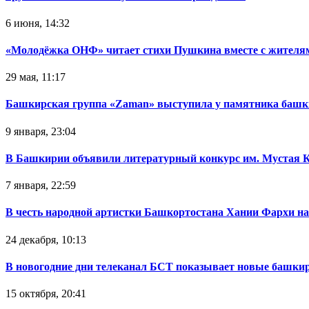
6 июня, 14:32
«Молодёжка ОНФ» читает стихи Пушкина вместе с жителя
29 мая, 11:17
Башкирская группа «Zaman» выступила у памятника башк
9 января, 23:04
В Башкирии объявили литературный конкурс им. Мустая 
7 января, 22:59
В честь народной артистки Башкортостана Хании Фархи на
24 декабря, 10:13
В новогодние дни телеканал БСТ показывает новые башк
15 октября, 20:41