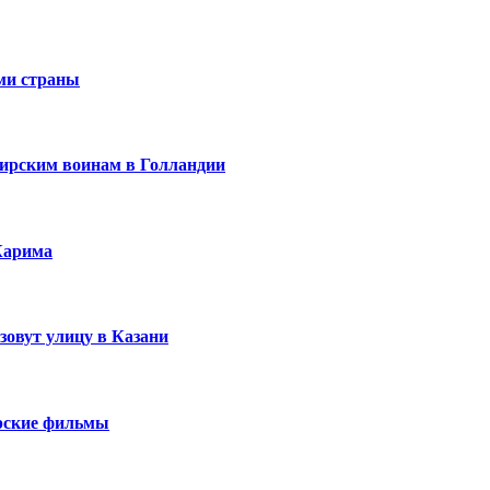
ми страны
ирским воинам в Голландии
Карима
зовут улицу в Казани
ирские фильмы