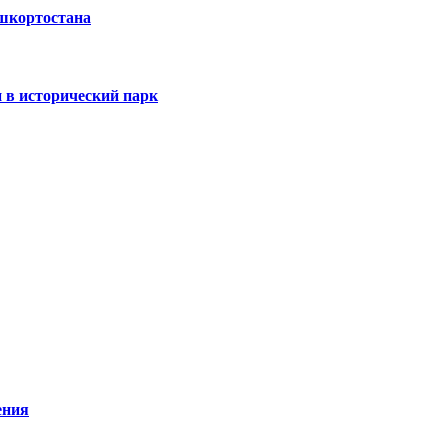
ашкортостана
 в исторический парк
ения