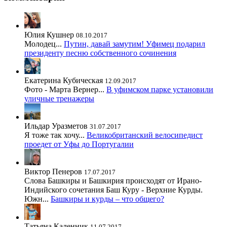
Юлия Кушнер
08.10.2017
Молодец...
Путин, давай замутим! Уфимец подарил
президенту песню собственного сочинения
Екатерина Кубическая
12.09.2017
Фото - Марта Вернер...
В уфимском парке установили
уличные тренажеры
Ильдар Уразметов
31.07.2017
Я тоже так хочу...
Великобританский велосипедист
проедет от Уфы до Португалии
Виктор Пенеров
17.07.2017
Слова Башкиры и Башкирия происходят от Ирано-
Индийского сочетания Баш Куру - Верхние Курды.
Южн...
Башкиры и курды – что общего?
Татьяна Каленник
11.07.2017