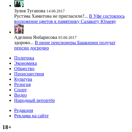
Зулия Туганова
14.06.2017
Рустэма Хамитова не пригласили?...
В Уфе состоялось
возложение цветов к памятнику Салавату Юлаеву
Аделина Янбарисова
05.06.2017
здорово...
В июне пенсионеры Башкирии получат
пенсии досрочно
Политика
Экономика
Общество
Происшествия
Культура
Религия
Спорт
Видео
Народный репортёр
Редакция
Реклама на сайте
18+