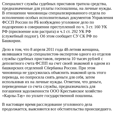
Специалист службы судебных приставов тратила средства,
предназначенные для уплаты госпошлины, на личные нужды.
В отношении чиновницы специализированного отдела по
исполнению особых исполнительных документов Управления
ФССП России по РБ возбуждено уголовное дело по
подозрению в совершении преступлений по ч. 3 ст. 160 УК
РФ (присвоение или растрата) и ч.1 ст. 292 УК РФ
(служебный подлог). Об этом сообщает СУ СК РФ по
Башкирии.
Дело в том, что 8 апреля 2011 года 48-летняя женщина,
являвшаяся тогда специалистом-экспертом одного из отделов
службы судебных приставов, перевела 10 тысяч рублей с
депозитного счета ФСПП на счет своей знакомой в одном из
башкирских отделений Сбербанка России. При этом
чиновница не удосужилась объяснить знакомой цель этого
перевода, но попросила снять деньги для себя, затем
использовав их на личные нужды. Отметим, что деньги,
переведенные со счета службы, предназначались для
погашения задолженности ООО Крестьянское хозяйство
«Карлы-Тау» по уплате государственной пошлины.
В настоящее время расследование уголовного дела
продолжается, выясняются все обстоятельства происшедшего.