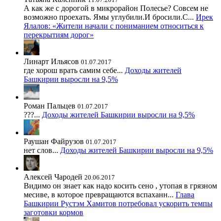
А как же с дорогой в микрорайон Полесье? Совсем не
возможно проехать. Ямы углубили.И бросили.С...
Ирек
Ялалов: «Жители начали с пониманием относиться к
перекрытиям дорог»
Линарт Ильясов
01.07.2017
где хорош врать самим себе...
Доходы жителей
Башкирии выросли на 9,5%
Роман Пальцев
01.07.2017
???...
Доходы жителей Башкирии выросли на 9,5%
Раушан Файрузов
01.07.2017
нет слов...
Доходы жителей Башкирии выросли на 9,5%
Алексей Чародей
20.06.2017
Видимо он знает как надо косить сено , утопая в грязном
месиве, в которое превращаются вспаханн...
Глава
Башкирии Рустэм Хамитов потребовал ускорить темпы
заготовки кормов