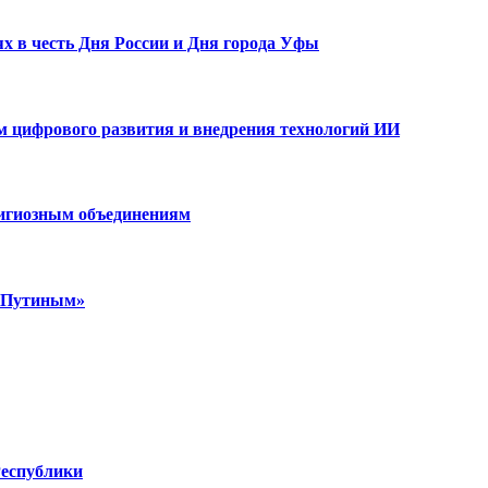
х в честь Дня России и Дня города Уфы
ам цифрового развития и внедрения технологий ИИ
лигиозным объединениям
м Путиным»
Республики