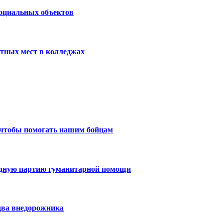
социальных объектов
тных мест в колледжах
 чтобы помогать нашим бойцам
едную партию гуманитарной помощи
два внедорожника