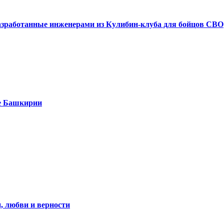
азработанные инженерами из Кулибин-клуба для бойцов СВО
е Башкирии
, любви и верности