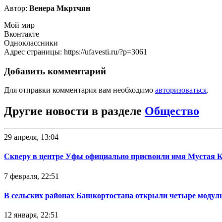
Автор:
Венера Мкртчян
Мой мир
Вконтакте
Одноклассники
Адрес страницы: https://ufavesti.ru/?p=3061
Добавить комментарий
Для отправки комментария вам необходимо
авторизоваться
.
Другие новости в разделе
Общество
29 апреля, 13:04
Скверу в центре Уфы официально присвоили имя Мустая 
7 февраля, 22:51
В сельских районах Башкортостана открыли четыре модул
12 января, 22:51