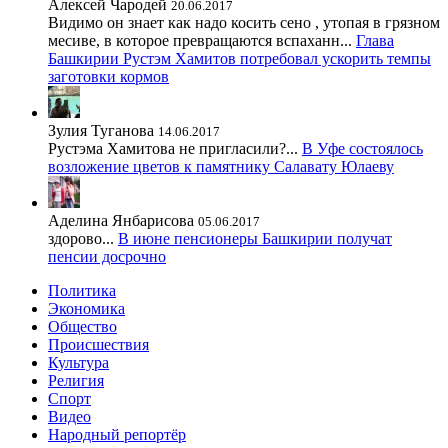
Алексей Чародей
20.06.2017
Видимо он знает как надо косить сено , утопая в грязном
месиве, в которое превращаются вспаханн...
Глава
Башкирии Рустэм Хамитов потребовал ускорить темпы
заготовки кормов
Зулия Туганова
14.06.2017
Рустэма Хамитова не пригласили?...
В Уфе состоялось
возложение цветов к памятнику Салавату Юлаеву
Аделина Янбарисова
05.06.2017
здорово...
В июне пенсионеры Башкирии получат
пенсии досрочно
Политика
Экономика
Общество
Происшествия
Культура
Религия
Спорт
Видео
Народный репортёр