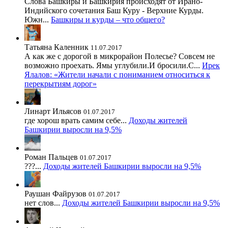
Слова Башкиры и Башкирия происходят от Ирано-
Индийского сочетания Баш Куру - Верхние Курды.
Южн...
Башкиры и курды – что общего?
Татьяна Каленник
11.07.2017
А как же с дорогой в микрорайон Полесье? Совсем не
возможно проехать. Ямы углубили.И бросили.С...
Ирек
Ялалов: «Жители начали с пониманием относиться к
перекрытиям дорог»
Линарт Ильясов
01.07.2017
где хорош врать самим себе...
Доходы жителей
Башкирии выросли на 9,5%
Роман Пальцев
01.07.2017
???...
Доходы жителей Башкирии выросли на 9,5%
Раушан Файрузов
01.07.2017
нет слов...
Доходы жителей Башкирии выросли на 9,5%