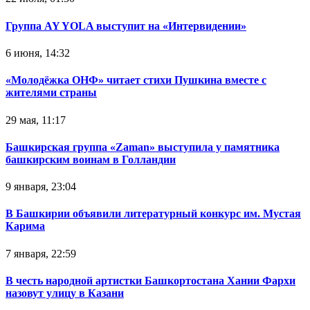
Группа AY YOLA выступит на «Интервидении»
6 июня, 14:32
«Молодёжка ОНФ» читает стихи Пушкина вместе с
жителями страны
29 мая, 11:17
Башкирская группа «Zaman» выступила у памятника
башкирским воинам в Голландии
9 января, 23:04
В Башкирии объявили литературный конкурс им. Мустая
Карима
7 января, 22:59
В честь народной артистки Башкортостана Хании Фархи
назовут улицу в Казани