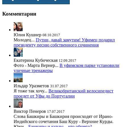
Комментарии
Юлия Кушнер
08.10.2017
Молодец...
Путин, давай замутим! Уфимец подарил
президенту песню собственного сочинения
Екатерина Кубическая
12.09.2017
Фото - Марта Вернер...
В уфимском парке установили
уличные тренажеры
Ильдар Уразметов
31.07.2017
Я тоже так хочу...
Великобританский велосипедист
проедет от Уфы до Португалии
Виктор Пенеров
17.07.2017
Слова Башкиры и Башкирия происходят от Ирано-
Индийского сочетания Баш Куру - Верхние Курды.
Южн...
Башкиры и курды – что общего?