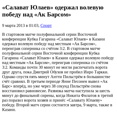
«Салават Юлаев» одержал волевую
победу над «Ак Барсом»
9 марта 2013 в 01:03
,
Спорт
В стартовом матче полуфинальной серии Восточной
конференции Кубка Гагарина «Салават Юлаев» в Казани
одержал волевую победу над местным «Ак Барсом»,
переиграв соперника со счётом 3:2. В стартовом матче
полуфинальной серии Восточной конференции Кубка
Гагарина «Салават Юлаев» в Казани одержал волевую победу
над местным «Ак Барсом», переиграв соперника со счётом
3:2. Команды почти 30 минут не могли распечатать ворота
друг друга, пока Дмитрий Обухов не пробил Ииро Таркки.
Однако спустя пять минут Антти Пильстрём в большинстве
счёт сравнял. В третьем периоде Янне Песонен вывел «Ак
Барс» вперёд, но уже через 38 секунд Пильстрём снова
восстановил равновесие. Развязка матча наступила за шесть
минут до финальной сирены, когда Никита Филатов в третий
раз поразил ворота хозяев и принёс «Салавату Юлаеву»
победу. Второй матч серии состоится завтра, 9 марта, также в
Казани.