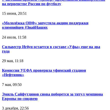
на первенстве России по футболу
15 июня, 20:51
«Молодёжка ОНФ» запустила акцию поддержки
олимпийцев #ЗнайНаших
24 июля, 11:58
Сильвестр Игбун остается в составе «Уфы» еще на два
года
29 мая, 11:18
Комиссия УЕФА проверила уфимский стадион
«Нефтяник»
7 мая, 09:50
Эмиль Сайфутдинов снова поборется за титул чемпиона
Европы по спидвею
3 декабря, 22:56