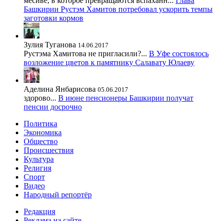
месиве, в которое превращаются вспаханн...
Глава
Башкирии Рустэм Хамитов потребовал ускорить темпы
заготовки кормов
Зулия Туганова
14.06.2017
Рустэма Хамитова не пригласили?...
В Уфе состоялось
возложение цветов к памятнику Салавату Юлаеву
Аделина Янбарисова
05.06.2017
здорово...
В июне пенсионеры Башкирии получат
пенсии досрочно
Политика
Экономика
Общество
Происшествия
Культура
Религия
Спорт
Видео
Народный репортёр
Редакция
Реклама на сайте