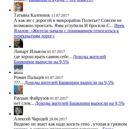
Татьяна Каленник
11.07.2017
А как же с дорогой в микрорайон Полесье? Совсем не
возможно проехать. Ямы углубили.И бросили.С...
Ирек
Ялалов: «Жители начали с пониманием относиться к
перекрытиям дорог»
Линарт Ильясов
01.07.2017
где хорош врать самим себе...
Доходы жителей
Башкирии выросли на 9,5%
Роман Пальцев
01.07.2017
???...
Доходы жителей Башкирии выросли на 9,5%
Раушан Файрузов
01.07.2017
нет слов...
Доходы жителей Башкирии выросли на 9,5%
Алексей Чародей
20.06.2017
Видимо он знает как надо косить сено , утопая в грязном