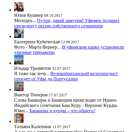
Юлия Кушнер
08.10.2017
Молодец...
Путин, давай замутим! Уфимец подарил
президенту песню собственного сочинения
Екатерина Кубическая
12.09.2017
Фото - Марта Вернер...
В уфимском парке установили
уличные тренажеры
Ильдар Уразметов
31.07.2017
Я тоже так хочу...
Великобританский велосипедист
проедет от Уфы до Португалии
Виктор Пенеров
17.07.2017
Слова Башкиры и Башкирия происходят от Ирано-
Индийского сочетания Баш Куру - Верхние Курды.
Южн...
Башкиры и курды – что общего?
Татьяна Каленник
11.07.2017
А как же с дорогой в микрорайон Полесье? Совсем не