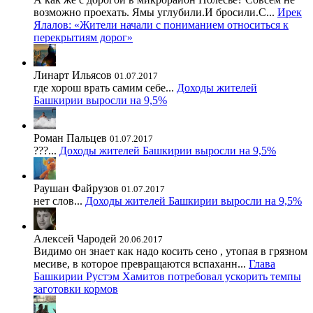
возможно проехать. Ямы углубили.И бросили.С...
Ирек
Ялалов: «Жители начали с пониманием относиться к
перекрытиям дорог»
Линарт Ильясов
01.07.2017
где хорош врать самим себе...
Доходы жителей
Башкирии выросли на 9,5%
Роман Пальцев
01.07.2017
???...
Доходы жителей Башкирии выросли на 9,5%
Раушан Файрузов
01.07.2017
нет слов...
Доходы жителей Башкирии выросли на 9,5%
Алексей Чародей
20.06.2017
Видимо он знает как надо косить сено , утопая в грязном
месиве, в которое превращаются вспаханн...
Глава
Башкирии Рустэм Хамитов потребовал ускорить темпы
заготовки кормов