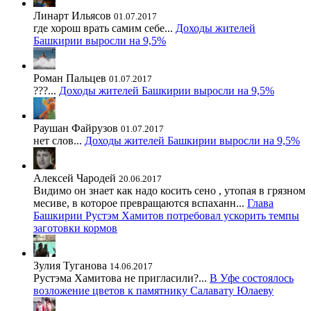
Линарт Ильясов
01.07.2017
где хорош врать самим себе...
Доходы жителей
Башкирии выросли на 9,5%
Роман Пальцев
01.07.2017
???...
Доходы жителей Башкирии выросли на 9,5%
Раушан Файрузов
01.07.2017
нет слов...
Доходы жителей Башкирии выросли на 9,5%
Алексей Чародей
20.06.2017
Видимо он знает как надо косить сено , утопая в грязном
месиве, в которое превращаются вспаханн...
Глава
Башкирии Рустэм Хамитов потребовал ускорить темпы
заготовки кормов
Зулия Туганова
14.06.2017
Рустэма Хамитова не пригласили?...
В Уфе состоялось
возложение цветов к памятнику Салавату Юлаеву