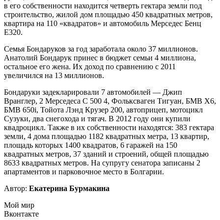
в его собственности находится четверть гектара земли под
строительство, жилой дом площадью 450 квадратных метров,
квартира на 110 «квадратов» и автомобиль Мерседес Бенц
Е320.
Семья Бондаруков за год заработала около 37 миллионов.
Анатолий Бондарук принес в бюджет семьи 4 миллиона,
остальное его жена. Их доход по сравнению с 2011
увеличился на 13 миллионов.
Бондаруки задекларировали 7 автомобилей — Джип
Вранглер, 2 Мерседеса С 500 4, Фольксваген Тигуан, БМВ Х6,
БМВ 650i, Тойота Лэнд Крузер 200, автоприцеп, мотоцикл
Сузуки, два снегохода и тягач. В 2012 году они купили
квадроцикл. Также в их собственности находятся: 383 гектара
земли, 4 дома площадью 1182 квадратных метра, 13 квартир,
площадь которых 1400 квадратов, 6 гаражей на 150
квадратных метров, 37 зданий и строений, общей площадью
8633 квадратных метров. На супругу сенатора записаны 2
апартаментов и парковочное место в Болгарии.
Автор:
Екатерина Бурмакина
Мой мир
Вконтакте