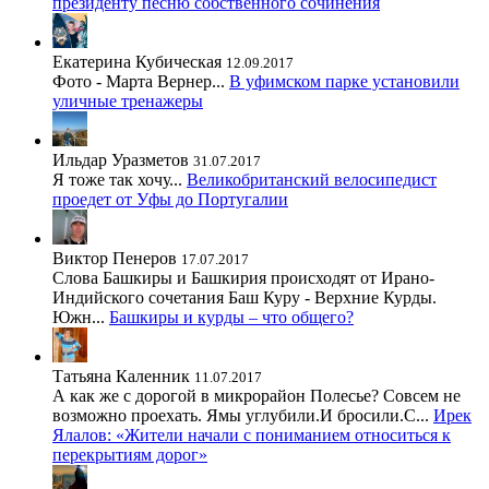
президенту песню собственного сочинения
Екатерина Кубическая
12.09.2017
Фото - Марта Вернер...
В уфимском парке установили
уличные тренажеры
Ильдар Уразметов
31.07.2017
Я тоже так хочу...
Великобританский велосипедист
проедет от Уфы до Португалии
Виктор Пенеров
17.07.2017
Слова Башкиры и Башкирия происходят от Ирано-
Индийского сочетания Баш Куру - Верхние Курды.
Южн...
Башкиры и курды – что общего?
Татьяна Каленник
11.07.2017
А как же с дорогой в микрорайон Полесье? Совсем не
возможно проехать. Ямы углубили.И бросили.С...
Ирек
Ялалов: «Жители начали с пониманием относиться к
перекрытиям дорог»