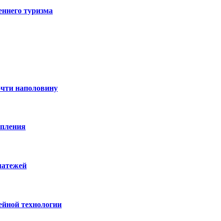
еннего туризма
очти наполовину
опления
латежей
ейной технологии