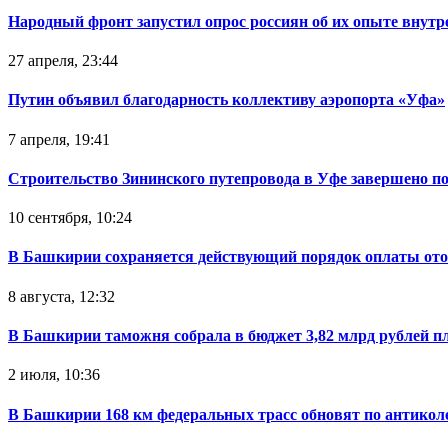
Народный фронт запустил опрос россиян об их опыте внутр
27 апреля, 23:44
Путин объявил благодарность коллективу аэропорта «Уфа»
7 апреля, 19:41
Строительство Зининского путепровода в Уфе завершено п
10 сентября, 10:24
В Башкирии сохраняется действующий порядок оплаты от
8 августа, 12:32
В Башкирии таможня собрала в бюджет 3,82 млрд рублей п
2 июля, 10:36
В Башкирии 168 км федеральных трасс обновят по антикол