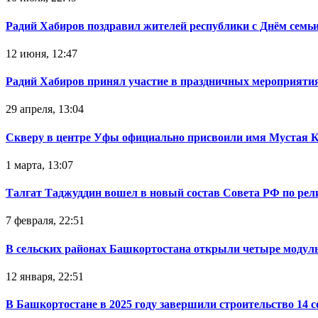
Радий Хабиров поздравил жителей республики с Днём семьи
12 июня, 12:47
Радий Хабиров принял участие в праздничных мероприятия
29 апреля, 13:04
Скверу в центре Уфы официально присвоили имя Мустая 
1 марта, 13:07
Талгат Таджуддин вошел в новый состав Совета РФ по ре
7 февраля, 22:51
В сельских районах Башкортостана открыли четыре модул
12 января, 22:51
В Башкортостане в 2025 году завершили строительство 14 