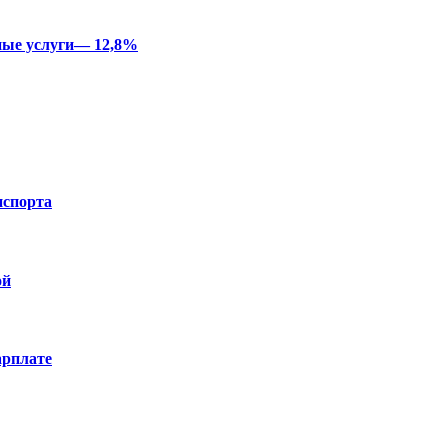
ные услуги— 12,8%
нспорта
ой
арплате