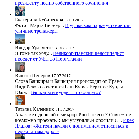
президенту песню собственного сочинения
Екатерина Кубическая
12.09.2017
Фото - Марта Вернер...
В уфимском парке установили
уличные тренажеры
Ильдар Уразметов
31.07.2017
Я тоже так хочу...
Великобританский велосипедист
проедет от Уфы до Португалии
Виктор Пенеров
17.07.2017
Слова Башкиры и Башкирия происходят от Ирано-
Индийского сочетания Баш Куру - Верхние Курды.
Южн...
Башкиры и курды – что общего?
Татьяна Каленник
11.07.2017
А как же с дорогой в микрорайон Полесье? Совсем не
возможно проехать. Ямы углубили.И бросили.С...
Ирек
Ялалов: «Жители начали с пониманием относиться к
перекрытиям дорог»