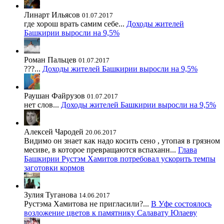
Линарт Ильясов
01.07.2017
где хорош врать самим себе...
Доходы жителей
Башкирии выросли на 9,5%
Роман Пальцев
01.07.2017
???...
Доходы жителей Башкирии выросли на 9,5%
Раушан Файрузов
01.07.2017
нет слов...
Доходы жителей Башкирии выросли на 9,5%
Алексей Чародей
20.06.2017
Видимо он знает как надо косить сено , утопая в грязном
месиве, в которое превращаются вспаханн...
Глава
Башкирии Рустэм Хамитов потребовал ускорить темпы
заготовки кормов
Зулия Туганова
14.06.2017
Рустэма Хамитова не пригласили?...
В Уфе состоялось
возложение цветов к памятнику Салавату Юлаеву