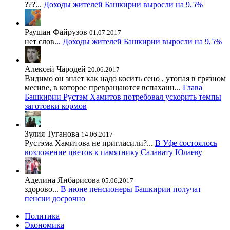
???...
Доходы жителей Башкирии выросли на 9,5%
Раушан Файрузов
01.07.2017
нет слов...
Доходы жителей Башкирии выросли на 9,5%
Алексей Чародей
20.06.2017
Видимо он знает как надо косить сено , утопая в грязном
месиве, в которое превращаются вспаханн...
Глава
Башкирии Рустэм Хамитов потребовал ускорить темпы
заготовки кормов
Зулия Туганова
14.06.2017
Рустэма Хамитова не пригласили?...
В Уфе состоялось
возложение цветов к памятнику Салавату Юлаеву
Аделина Янбарисова
05.06.2017
здорово...
В июне пенсионеры Башкирии получат
пенсии досрочно
Политика
Экономика