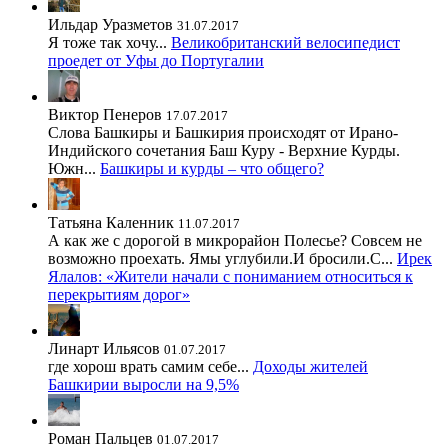
Ильдар Уразметов
31.07.2017
Я тоже так хочу...
Великобританский велосипедист
проедет от Уфы до Португалии
Виктор Пенеров
17.07.2017
Слова Башкиры и Башкирия происходят от Ирано-
Индийского сочетания Баш Куру - Верхние Курды.
Южн...
Башкиры и курды – что общего?
Татьяна Каленник
11.07.2017
А как же с дорогой в микрорайон Полесье? Совсем не
возможно проехать. Ямы углубили.И бросили.С...
Ирек
Ялалов: «Жители начали с пониманием относиться к
перекрытиям дорог»
Линарт Ильясов
01.07.2017
где хорош врать самим себе...
Доходы жителей
Башкирии выросли на 9,5%
Роман Пальцев
01.07.2017