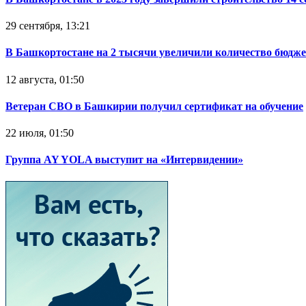
29 сентября, 13:21
В Башкортостане на 2 тысячи увеличили количество бюдже
12 августа, 01:50
Ветеран СВО в Башкирии получил сертификат на обучение
22 июля, 01:50
Группа AY YOLA выступит на «Интервидении»