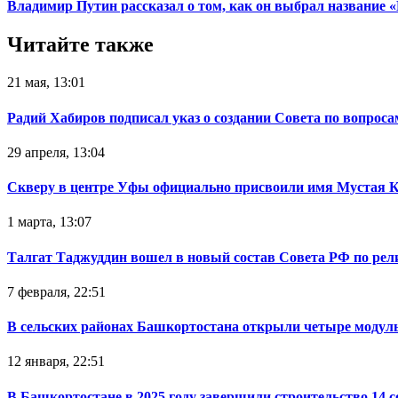
Владимир Путин рассказал о том, как он выбрал название
Читайте также
21 мая, 13:01
Радий Хабиров подписал указ о создании Совета по вопрос
29 апреля, 13:04
Скверу в центре Уфы официально присвоили имя Мустая 
1 марта, 13:07
Талгат Таджуддин вошел в новый состав Совета РФ по ре
7 февраля, 22:51
В сельских районах Башкортостана открыли четыре модул
12 января, 22:51
В Башкортостане в 2025 году завершили строительство 14 