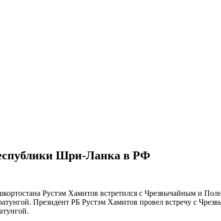
Республики Шри-Ланка в РФ
шкортостана Рустэм Хамитов встретился с Чрезвычайным и По
атунгой. Президент РБ Рустэм Хамитов провел встречу с Чре
атунгой.