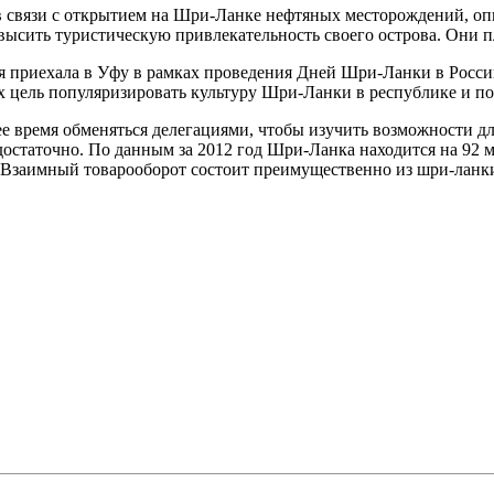
о в связи с открытием на Шри-Ланке нефтяных месторождений, 
овысить туристическую привлекательность своего острова. Они п
рая приехала в Уфу в рамках проведения Дней Шри-Ланки в Росси
Их цель популяризировать культуру Шри-Ланки в республике и 
е время обменяться делегациями, чтобы изучить возможности дл
статочно. По данным за 2012 год Шри-Ланка находится на 92 ме
. Взаимный товарооборот состоит преимущественно из шри-ланк