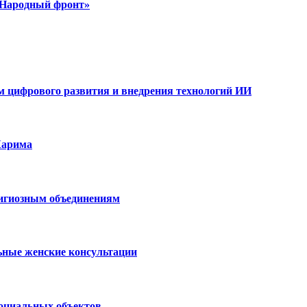
 «Народный фронт»
ам цифрового развития и внедрения технологий ИИ
Карима
лигиозным объединениям
ьные женские консультации
социальных объектов