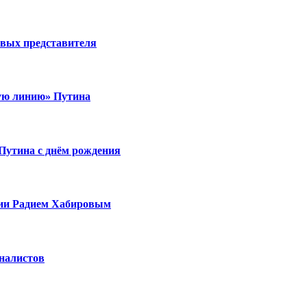
вых представителя
ую линию» Путина
Путина с днём рождения
рии Радием Хабировым
рналистов