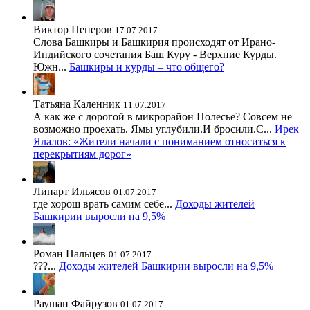
Виктор Пенеров
17.07.2017
Слова Башкиры и Башкирия происходят от Ирано-
Индийского сочетания Баш Куру - Верхние Курды.
Южн...
Башкиры и курды – что общего?
Татьяна Каленник
11.07.2017
А как же с дорогой в микрорайон Полесье? Совсем не
возможно проехать. Ямы углубили.И бросили.С...
Ирек
Ялалов: «Жители начали с пониманием относиться к
перекрытиям дорог»
Линарт Ильясов
01.07.2017
где хорош врать самим себе...
Доходы жителей
Башкирии выросли на 9,5%
Роман Пальцев
01.07.2017
???...
Доходы жителей Башкирии выросли на 9,5%
Раушан Файрузов
01.07.2017