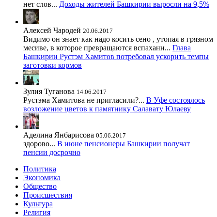
нет слов...
Доходы жителей Башкирии выросли на 9,5%
Алексей Чародей
20.06.2017
Видимо он знает как надо косить сено , утопая в грязном
месиве, в которое превращаются вспаханн...
Глава
Башкирии Рустэм Хамитов потребовал ускорить темпы
заготовки кормов
Зулия Туганова
14.06.2017
Рустэма Хамитова не пригласили?...
В Уфе состоялось
возложение цветов к памятнику Салавату Юлаеву
Аделина Янбарисова
05.06.2017
здорово...
В июне пенсионеры Башкирии получат
пенсии досрочно
Политика
Экономика
Общество
Происшествия
Культура
Религия