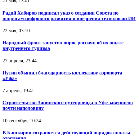
21 мая, 13:01
Радий Хабиров подписал указ о создании Совета по
вопросам цифрового развития и внедрения технологий ИИ
22 мая, 03:10
Народный фронт запустил опрос россиян об их опыте
внутреннего туризма
27 апреля, 23:44
Путин объявил благодарность коллективу аэропорта
«Уфа»
7 апреля, 19:41
Строительство Зининского путепровода в Уфе завершено
почти наполовину
10 сентября, 10:24
В Башкирии сохраняется действующий порядок оплаты
отопления