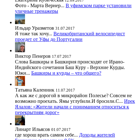
12.09.2017
Фото - Марта Вернер...
В уфимском парке установили
уличные тренажеры
Ильдар Уразметов
31.07.2017
Я тоже так хочу...
Великобританский велосипедист
проедет от Уфы до Португалии
Виктор Пенеров
17.07.2017
Слова Башкиры и Башкирия происходят от Ирано-
Индийского сочетания Баш Куру - Верхние Курды.
Южн...
Башкиры и курды – что общего?
Татьяна Каленник
11.07.2017
А как же с дорогой в микрорайон Полесье? Совсем не
возможно проехать. Ямы углубили.И бросили.С...
Ирек
Ялалов: «Жители начали с пониманием относиться к
перекрытиям дорог»
Линарт Ильясов
01.07.2017
где хорош врать самим себе...
Доходы жителей