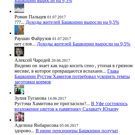
Башкирии выросли на 9,5%
Роман Пальцев
01.07.2017
???...
Доходы жителей Башкирии выросли на 9,5%
Раушан Файрузов
01.07.2017
нет слов...
Доходы жителей Башкирии выросли на 9,5%
Алексей Чародей
20.06.2017
Видимо он знает как надо косить сено , утопая в грязном
месиве, в которое превращаются вспаханн...
Глава
Башкирии Рустэм Хамитов потребовал ускорить темпы
заготовки кормов
Зулия Туганова
14.06.2017
Рустэма Хамитова не пригласили?...
В Уфе состоялось
возложение цветов к памятнику Салавату Юлаеву
Аделина Янбарисова
05.06.2017
здорово...
В июне пенсионеры Башкирии получат