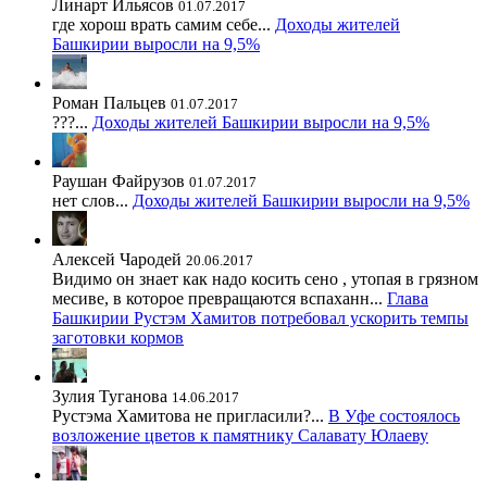
Линарт Ильясов
01.07.2017
где хорош врать самим себе...
Доходы жителей
Башкирии выросли на 9,5%
Роман Пальцев
01.07.2017
???...
Доходы жителей Башкирии выросли на 9,5%
Раушан Файрузов
01.07.2017
нет слов...
Доходы жителей Башкирии выросли на 9,5%
Алексей Чародей
20.06.2017
Видимо он знает как надо косить сено , утопая в грязном
месиве, в которое превращаются вспаханн...
Глава
Башкирии Рустэм Хамитов потребовал ускорить темпы
заготовки кормов
Зулия Туганова
14.06.2017
Рустэма Хамитова не пригласили?...
В Уфе состоялось
возложение цветов к памятнику Салавату Юлаеву