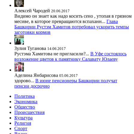
Алексей Чародей
20.06.2017
Видимо он знает как надо косить сено , утопая в грязном
месиве, в которое превращаются вспаханн...
Глава
Башкирии Рустэм Хамитов потребовал ускорить темпы
заготовки кормов
Зулия Туганова
14.06.2017
Рустэма Хамитова не пригласили?...
В Уфе состоялось
возложение цветов к памятнику Салавату Юлаеву
Аделина Янбарисова
05.06.2017
здорово...
В июне пенсионеры Башкирии получат
пенсии досрочно
Политика
Экономика
Общество
Происшествия
Культура
Религия
Спорт
Видео