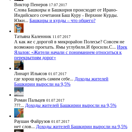
Виктор Пенеров
17.07.2017
Слова Башкиры и Башкирия происходят от Ирано-
Индийского сочетания Баш Куру - Верхние Курды.
Южн...
Башкиры и курды – что общего?
Татьяна Каленник
11.07.2017
А как же с дорогой в микрорайон Полесье? Совсем не
возможно проехать. Ямы углубили.И бросили.С...
Ирек
Ялалов: «Жители начали с пониманием относиться к
перекрытиям дорог»
Линарт Ильясов
01.07.2017
где хорош врать самим себе...
Доходы жителей
Башкирии выросли на 9,5%
Роман Пальцев
01.07.2017
???...
Доходы жителей Башкирии выросли на 9,5%
Раушан Файрузов
01.07.2017
нет слов...
Доходы жителей Башкирии выросли на 9,5%