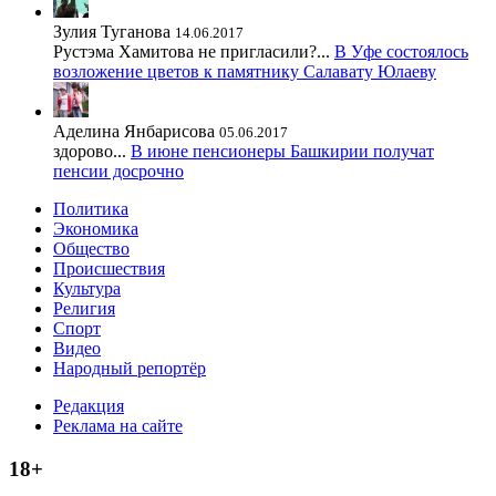
Зулия Туганова
14.06.2017
Рустэма Хамитова не пригласили?...
В Уфе состоялось
возложение цветов к памятнику Салавату Юлаеву
Аделина Янбарисова
05.06.2017
здорово...
В июне пенсионеры Башкирии получат
пенсии досрочно
Политика
Экономика
Общество
Происшествия
Культура
Религия
Спорт
Видео
Народный репортёр
Редакция
Реклама на сайте
18+