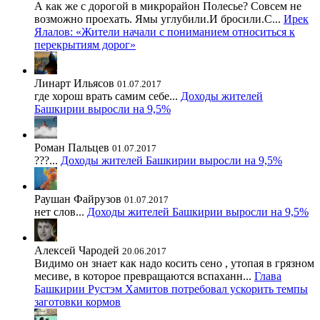
А как же с дорогой в микрорайон Полесье? Совсем не
возможно проехать. Ямы углубили.И бросили.С...
Ирек
Ялалов: «Жители начали с пониманием относиться к
перекрытиям дорог»
Линарт Ильясов
01.07.2017
где хорош врать самим себе...
Доходы жителей
Башкирии выросли на 9,5%
Роман Пальцев
01.07.2017
???...
Доходы жителей Башкирии выросли на 9,5%
Раушан Файрузов
01.07.2017
нет слов...
Доходы жителей Башкирии выросли на 9,5%
Алексей Чародей
20.06.2017
Видимо он знает как надо косить сено , утопая в грязном
месиве, в которое превращаются вспаханн...
Глава
Башкирии Рустэм Хамитов потребовал ускорить темпы
заготовки кормов