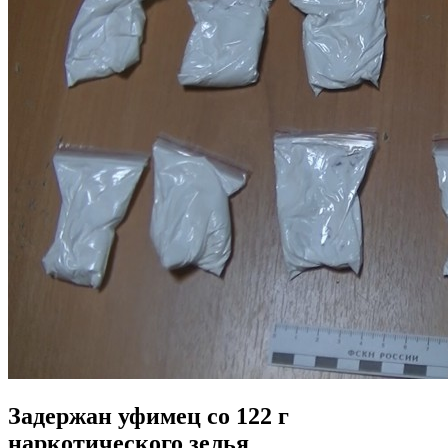
Задержан уфимец со 122 г
наркотического зелья