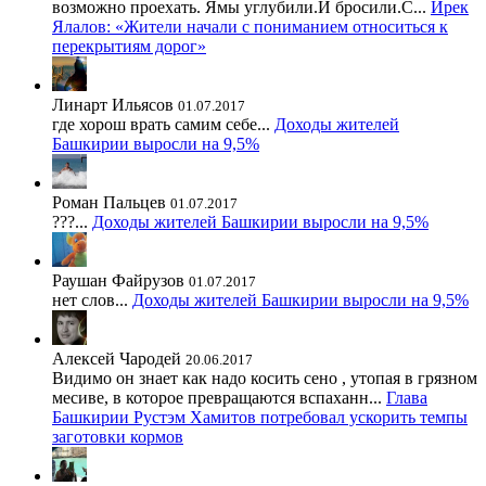
возможно проехать. Ямы углубили.И бросили.С...
Ирек
Ялалов: «Жители начали с пониманием относиться к
перекрытиям дорог»
Линарт Ильясов
01.07.2017
где хорош врать самим себе...
Доходы жителей
Башкирии выросли на 9,5%
Роман Пальцев
01.07.2017
???...
Доходы жителей Башкирии выросли на 9,5%
Раушан Файрузов
01.07.2017
нет слов...
Доходы жителей Башкирии выросли на 9,5%
Алексей Чародей
20.06.2017
Видимо он знает как надо косить сено , утопая в грязном
месиве, в которое превращаются вспаханн...
Глава
Башкирии Рустэм Хамитов потребовал ускорить темпы
заготовки кормов