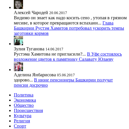
Алексей Чародей
20.06.2017
Видимо он знает как надо косить сено , утопая в грязном
месиве, в которое превращаются вспаханн...
Глава
Башкирии Рустэм Хамитов потребовал ускорить темпы
заготовки кормов
Зулия Туганова
14.06.2017
Рустэма Хамитова не пригласили?...
В Уфе состоялось
возложение цветов к памятнику Салавату Юлаеву
Аделина Янбарисова
05.06.2017
здорово...
В июне пенсионеры Башкирии получат
пенсии досрочно
Политика
Экономика
Общество
Происшествия
Культура
Религия
Спорт