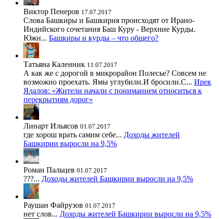
Виктор Пенеров
17.07.2017
Слова Башкиры и Башкирия происходят от Ирано-
Индийского сочетания Баш Куру - Верхние Курды.
Южн...
Башкиры и курды – что общего?
Татьяна Каленник
11.07.2017
А как же с дорогой в микрорайон Полесье? Совсем не
возможно проехать. Ямы углубили.И бросили.С...
Ирек
Ялалов: «Жители начали с пониманием относиться к
перекрытиям дорог»
Линарт Ильясов
01.07.2017
где хорош врать самим себе...
Доходы жителей
Башкирии выросли на 9,5%
Роман Пальцев
01.07.2017
???...
Доходы жителей Башкирии выросли на 9,5%
Раушан Файрузов
01.07.2017
нет слов...
Доходы жителей Башкирии выросли на 9,5%