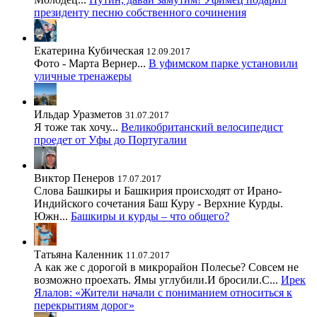
президенту песню собственного сочинения
Екатерина Кубическая
12.09.2017
Фото - Марта Вернер...
В уфимском парке установили
уличные тренажеры
Ильдар Уразметов
31.07.2017
Я тоже так хочу...
Великобританский велосипедист
проедет от Уфы до Португалии
Виктор Пенеров
17.07.2017
Слова Башкиры и Башкирия происходят от Ирано-
Индийского сочетания Баш Куру - Верхние Курды.
Южн...
Башкиры и курды – что общего?
Татьяна Каленник
11.07.2017
А как же с дорогой в микрорайон Полесье? Совсем не
возможно проехать. Ямы углубили.И бросили.С...
Ирек
Ялалов: «Жители начали с пониманием относиться к
перекрытиям дорог»