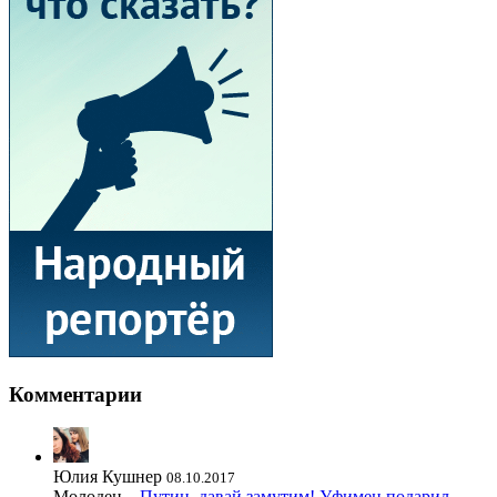
Комментарии
Юлия Кушнер
08.10.2017
Молодец...
Путин, давай замутим! Уфимец подарил