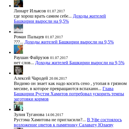
Линарт Ильясов
01.07.2017
где хорош врать самим себе...
Доходы жителей
Башкирии выросли на 9,5%
Роман Пальцев
01.07.2017
???...
Доходы жителей Башкирии выросли на 9,5%
Раушан Файрузов
01.07.2017
нет слов...
Доходы жителей Башкирии выросли на 9,5%
Алексей Чародей
20.06.2017
Видимо он знает как надо косить сено , утопая в грязном
месиве, в которое превращаются вспаханн...
Глава
Башкирии Рустэм Хамитов потребовал ускорить темпы
заготовки кормов
Зулия Туганова
14.06.2017
Рустэма Хамитова не пригласили?...
В Уфе состоялось
возложение цветов к памятнику Салавату Юлаеву