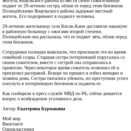
Житель Янаульского района из мести своей сожительнице
поджег ее 29-летнюю сестру, облив ее перед этим бензином.
Полицейскими Янаульского района задержан местный
житель. Его подозревают в поджоге человека.
29-летнюю жительницу села Кисак-Каин доставили накануне
в районную больницу с ожогами второй степени.
Полицейским она рассказала, что ее поджег зять, облив перед
этим бензином.
Сотрудники полиции выяснили, что произошло это во время
семейной ссоры. Старшая сестра потерпевшей поругалась со
своим сожителем, вместе с сестрой она отправились к
приятелю. Через некоторое время сожитель позвонил ей и
пригрозил расправой. Вскоре он пришел и избил женщин и
хозяина дома. Сестры пытались убежать, но преступник успел
плеснуть в потерпевшую бензином и поджечь ее.
Как сообщили в пресс-службе МВД по РБ, сейчас решается
вопрос о возбуждении уголовного дела.
Автор:
Екатерина Бурмакина
Мой мир
Вконтакте
Одноклассники