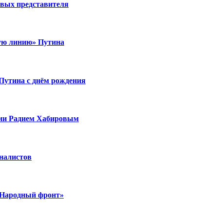
вых представителя
ую линию» Путина
Путина с днём рождения
рии Радием Хабировым
рналистов
 «Народный фронт»