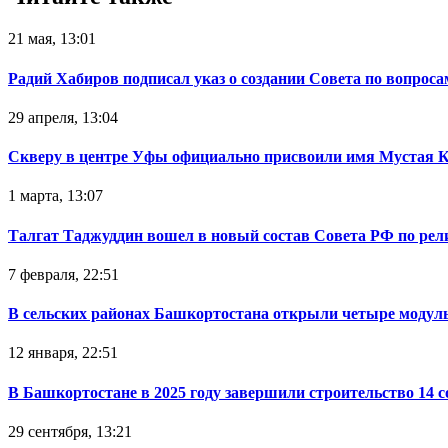
21 мая, 13:01
Радий Хабиров подписал указ о создании Совета по вопрос
29 апреля, 13:04
Скверу в центре Уфы официально присвоили имя Мустая 
1 марта, 13:07
Талгат Таджуддин вошел в новый состав Совета РФ по ре
7 февраля, 22:51
В сельских районах Башкортостана открыли четыре модул
12 января, 22:51
В Башкортостане в 2025 году завершили строительство 14 
29 сентября, 13:21