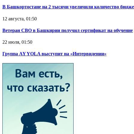
В Башкортостане на 2 тысячи увеличили количество бюдже
12 августа, 01:50
Ветеран СВО в Башкирии получил сертификат на обучение
22 июля, 01:50
Группа AY YOLA выступит на «Интервидении»