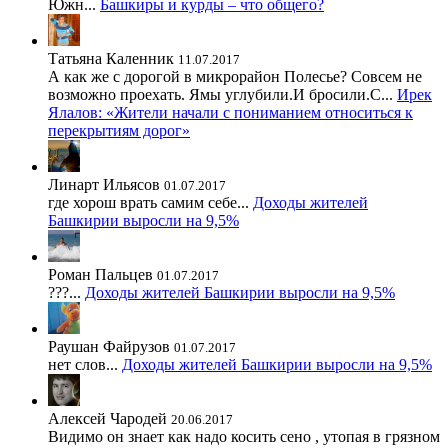
Южн...
Башкиры и курды – что общего?
Татьяна Каленник
11.07.2017
А как же с дорогой в микрорайон Полесье? Совсем не
возможно проехать. Ямы углубили.И бросили.С...
Ирек
Ялалов: «Жители начали с пониманием относиться к
перекрытиям дорог»
Линарт Ильясов
01.07.2017
где хорош врать самим себе...
Доходы жителей
Башкирии выросли на 9,5%
Роман Пальцев
01.07.2017
???...
Доходы жителей Башкирии выросли на 9,5%
Раушан Файрузов
01.07.2017
нет слов...
Доходы жителей Башкирии выросли на 9,5%
Алексей Чародей
20.06.2017
Видимо он знает как надо косить сено , утопая в грязном