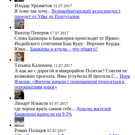
Ильдар Уразметов
31.07.2017
Я тоже так хочу...
Великобританский велосипедист
проедет от Уфы до Португалии
Виктор Пенеров
17.07.2017
Слова Башкиры и Башкирия происходят от Ирано-
Индийского сочетания Баш Куру - Верхние Курды.
Южн...
Башкиры и курды – что общего?
Татьяна Каленник
11.07.2017
А как же с дорогой в микрорайон Полесье? Совсем не
возможно проехать. Ямы углубили.И бросили.С...
Ирек
Ялалов: «Жители начали с пониманием относиться к
перекрытиям дорог»
Линарт Ильясов
01.07.2017
где хорош врать самим себе...
Доходы жителей
Башкирии выросли на 9,5%
Роман Пальцев
01.07.2017