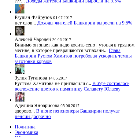
???...
Доходы жителей Башкирии выросли на 9,5%
Раушан Файрузов
01.07.2017
нет слов...
Доходы жителей Башкирии выросли на 9,5%
Алексей Чародей
20.06.2017
Видимо он знает как надо косить сено , утопая в грязном
месиве, в которое превращаются вспаханн...
Глава
Башкирии Рустэм Хамитов потребовал ускорить темпы
заготовки кормов
Зулия Туганова
14.06.2017
Рустэма Хамитова не пригласили?...
В Уфе состоялось
возложение цветов к памятнику Салавату Юлаеву
Аделина Янбарисова
05.06.2017
здорово...
В июне пенсионеры Башкирии получат
пенсии досрочно
Политика
Экономика