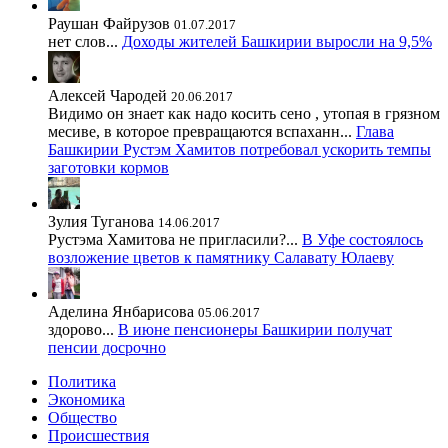
Раушан Файрузов
01.07.2017
нет слов...
Доходы жителей Башкирии выросли на 9,5%
Алексей Чародей
20.06.2017
Видимо он знает как надо косить сено , утопая в грязном
месиве, в которое превращаются вспаханн...
Глава
Башкирии Рустэм Хамитов потребовал ускорить темпы
заготовки кормов
Зулия Туганова
14.06.2017
Рустэма Хамитова не пригласили?...
В Уфе состоялось
возложение цветов к памятнику Салавату Юлаеву
Аделина Янбарисова
05.06.2017
здорово...
В июне пенсионеры Башкирии получат
пенсии досрочно
Политика
Экономика
Общество
Происшествия