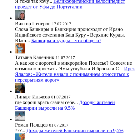
Я тоже так хочу...
Великобританский велосипедист
проедет от Уфы до Португалии
Виктор Пенеров
17.07.2017
Слова Башкиры и Башкирия происходят от Ирано-
Индийского сочетания Баш Куру - Верхние Курды.
Южн...
Башкиры и курды – что общего?
Татьяна Каленник
11.07.2017
А как же с дорогой в микрорайон Полесье? Совсем не
возможно проехать. Ямы углубили.И бросили.С...
Ирек
Ялалов: «Жители начали с пониманием относиться к
перекрытиям дорог»
Линарт Ильясов
01.07.2017
где хорош врать самим себе...
Доходы жителей
Башкирии выросли на 9,5%
Роман Пальцев
01.07.2017
???...
Доходы жителей Башкирии выросли на 9,5%