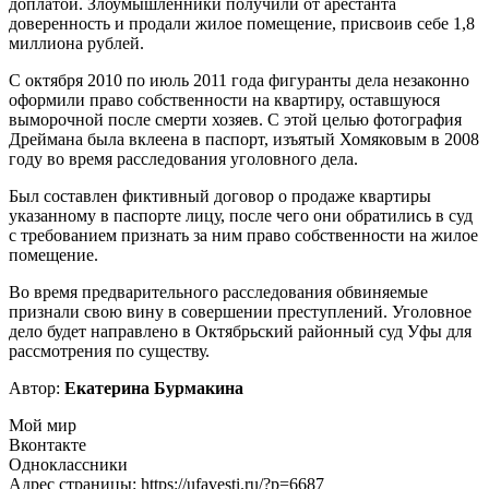
доплатой. Злоумышленники получили от арестанта
доверенность и продали жилое помещение, присвоив себе 1,8
миллиона рублей.
С октября 2010 по июль 2011 года фигуранты дела незаконно
оформили право собственности на квартиру, оставшуюся
выморочной после смерти хозяев. С этой целью фотография
Дреймана была вклеена в паспорт, изъятый Хомяковым в 2008
году во время расследования уголовного дела.
Был составлен фиктивный договор о продаже квартиры
указанному в паспорте лицу, после чего они обратились в суд
с требованием признать за ним право собственности на жилое
помещение.
Во время предварительного расследования обвиняемые
признали свою вину в совершении преступлений. Уголовное
дело будет направлено в Октябрьский районный суд Уфы для
рассмотрения по существу.
Автор:
Екатерина Бурмакина
Мой мир
Вконтакте
Одноклассники
Адрес страницы: https://ufavesti.ru/?p=6687