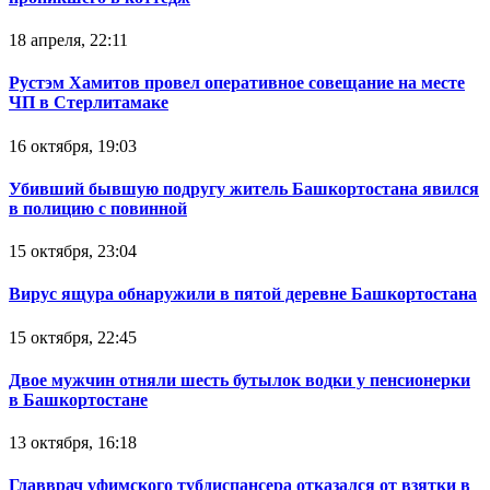
18 апреля, 22:11
Рустэм Хамитов провел оперативное совещание на месте
ЧП в Стерлитамаке
16 октября, 19:03
Убивший бывшую подругу житель Башкортостана явился
в полицию с повинной
15 октября, 23:04
Вирус ящура обнаружили в пятой деревне Башкортостана
15 октября, 22:45
Двое мужчин отняли шесть бутылок водки у пенсионерки
в Башкортостане
13 октября, 16:18
Главврач уфимского тубдиспансера отказался от взятки в