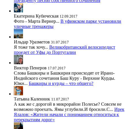
президенту песню собственного сочинения
Екатерина Кубическая
12.09.2017
Фото - Марта Вернер...
В уфимском парке установили
уличные тренажеры
Ильдар Уразметов
31.07.2017
Я тоже так хочу...
Великобританский велосипедист
проедет от Уфы до Португалии
Виктор Пенеров
17.07.2017
Слова Башкиры и Башкирия происходят от Ирано-
Индийского сочетания Баш Куру - Верхние Курды.
Южн...
Башкиры и курды – что общего?
Татьяна Каленник
11.07.2017
А как же с дорогой в микрорайон Полесье? Совсем не
возможно проехать. Ямы углубили.И бросили.С...
Ирек
Ялалов: «Жители начали с пониманием относиться к
перекрытиям дорог»