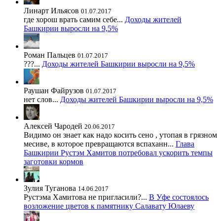
Линарт Ильясов
01.07.2017
где хорош врать самим себе...
Доходы жителей
Башкирии выросли на 9,5%
Роман Пальцев
01.07.2017
???...
Доходы жителей Башкирии выросли на 9,5%
Раушан Файрузов
01.07.2017
нет слов...
Доходы жителей Башкирии выросли на 9,5%
Алексей Чародей
20.06.2017
Видимо он знает как надо косить сено , утопая в грязном
месиве, в которое превращаются вспаханн...
Глава
Башкирии Рустэм Хамитов потребовал ускорить темпы
заготовки кормов
Зулия Туганова
14.06.2017
Рустэма Хамитова не пригласили?...
В Уфе состоялось
возложение цветов к памятнику Салавату Юлаеву