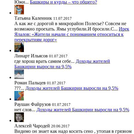
Южн...
Башкиры и курды – что общего?
Татьяна Каленник
11.07.2017
А как же с дорогой в микрорайон Полесье? Совсем не
возможно проехать. Ямы углубили.И бросили.С...
Ирек
Ялалов: «Жители начали с пониманием относиться к
перекрытиям дорог»
Линарт Ильясов
01.07.2017
где хорош врать самим себе...
Доходы жителей
Башкирии выросли на 9,5%
Роман Пальцев
01.07.2017
???...
Доходы жителей Башкирии выросли на 9,5%
Раушан Файрузов
01.07.2017
нет слов...
Доходы жителей Башкирии выросли на 9,5%
Алексей Чародей
20.06.2017
Видимо он знает как надо косить сено , утопая в грязном