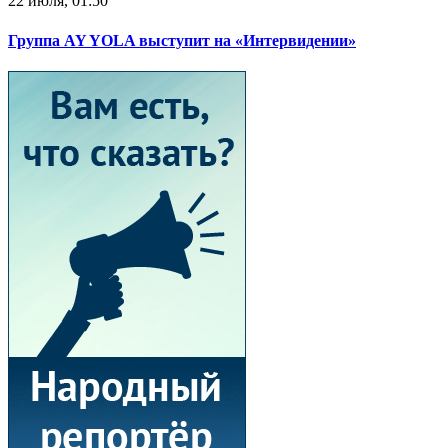
22 июля, 01:50
Группа AY YOLA выступит на «Интервидении»