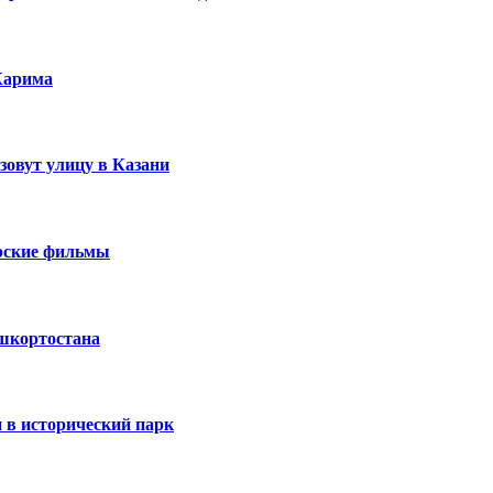
Карима
зовут улицу в Казани
ирские фильмы
ашкортостана
 в исторический парк