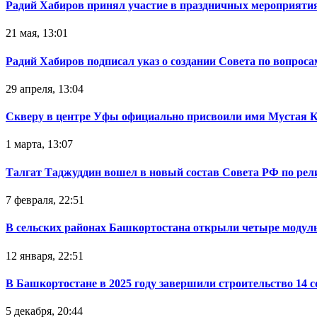
Радий Хабиров принял участие в праздничных мероприятия
21 мая, 13:01
Радий Хабиров подписал указ о создании Совета по вопрос
29 апреля, 13:04
Скверу в центре Уфы официально присвоили имя Мустая 
1 марта, 13:07
Талгат Таджуддин вошел в новый состав Совета РФ по ре
7 февраля, 22:51
В сельских районах Башкортостана открыли четыре модул
12 января, 22:51
В Башкортостане в 2025 году завершили строительство 14 
5 декабря, 20:44