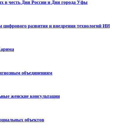
х в честь Дня России и Дня города Уфы
ам цифрового развития и внедрения технологий ИИ
Карима
лигиозным объединениям
ьные женские консультации
социальных объектов