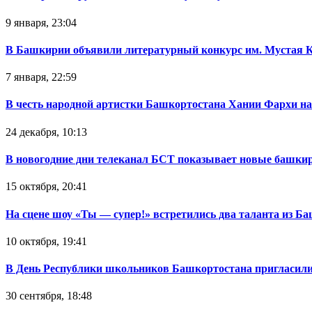
9 января, 23:04
В Башкирии объявили литературный конкурс им. Мустая 
7 января, 22:59
В честь народной артистки Башкортостана Хании Фархи на
24 декабря, 10:13
В новогодние дни телеканал БСТ показывает новые башк
15 октября, 20:41
На сцене шоу «Ты — супер!» встретились два таланта из Б
10 октября, 19:41
В День Республики школьников Башкортостана пригласили
30 сентября, 18:48