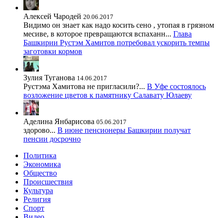
Алексей Чародей
20.06.2017
Видимо он знает как надо косить сено , утопая в грязном
месиве, в которое превращаются вспаханн...
Глава
Башкирии Рустэм Хамитов потребовал ускорить темпы
заготовки кормов
Зулия Туганова
14.06.2017
Рустэма Хамитова не пригласили?...
В Уфе состоялось
возложение цветов к памятнику Салавату Юлаеву
Аделина Янбарисова
05.06.2017
здорово...
В июне пенсионеры Башкирии получат
пенсии досрочно
Политика
Экономика
Общество
Происшествия
Культура
Религия
Спорт
Видео