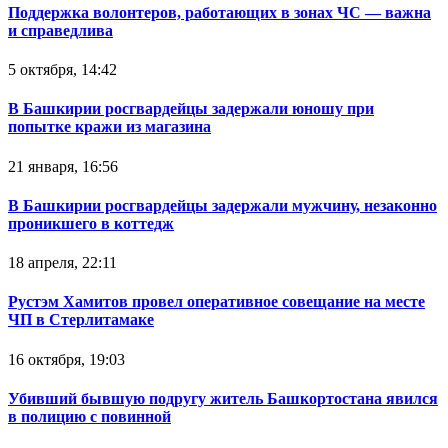
Поддержка волонтеров, работающих в зонах ЧС — важна
и справедлива
5 октября, 14:42
В Башкирии росгвардейцы задержали юношу при
попытке кражи из магазина
21 января, 16:56
В Башкирии росгвардейцы задержали мужчину, незаконно
проникшего в коттедж
18 апреля, 22:11
Рустэм Хамитов провел оперативное совещание на месте
ЧП в Стерлитамаке
16 октября, 19:03
Убивший бывшую подругу житель Башкортостана явился
в полицию с повинной