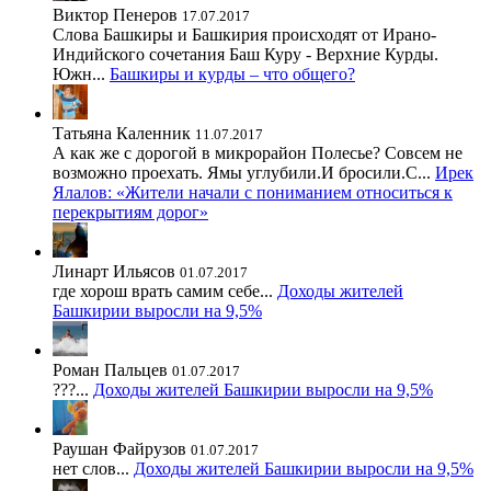
Виктор Пенеров
17.07.2017
Слова Башкиры и Башкирия происходят от Ирано-
Индийского сочетания Баш Куру - Верхние Курды.
Южн...
Башкиры и курды – что общего?
Татьяна Каленник
11.07.2017
А как же с дорогой в микрорайон Полесье? Совсем не
возможно проехать. Ямы углубили.И бросили.С...
Ирек
Ялалов: «Жители начали с пониманием относиться к
перекрытиям дорог»
Линарт Ильясов
01.07.2017
где хорош врать самим себе...
Доходы жителей
Башкирии выросли на 9,5%
Роман Пальцев
01.07.2017
???...
Доходы жителей Башкирии выросли на 9,5%
Раушан Файрузов
01.07.2017
нет слов...
Доходы жителей Башкирии выросли на 9,5%