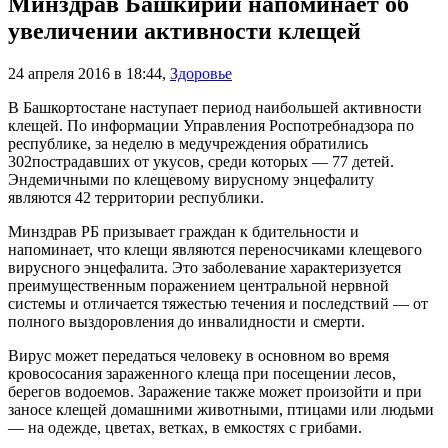
Минздрав Башкирии напоминает об
увеличении активности клещей
24 апреля 2016 в 18:44
,
Здоровье
В Башкортостане наступает период наибольшей активности
клещей. По информации Управления Роспотребнадзора по
республике, за неделю в медучреждения обратились
302пострадавших от укусов, среди которых — 77 детей.
Эндемичными по клещевому вирусному энцефалиту
являются 42 территории республики.
Минздрав РБ призывает граждан к бдительности и
напоминает, что клещи являются переносчиками клещевого
вирусного энцефалита. Это заболевание характеризуется
преимущественным поражением центральной нервной
системы и отличается тяжестью течения и последствий — от
полного выздоровления до инвалидности и смерти.
Вирус может передаться человеку в основном во время
кровососания зараженного клеща при посещении лесов,
берегов водоемов. Заражение также может произойти и при
заносе клещей домашними животными, птицами или людьми
— на одежде, цветах, ветках, в емкостях с грибами.