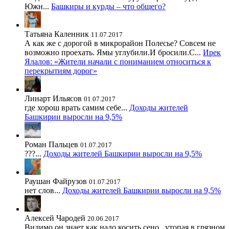
Южн...
Башкиры и курды – что общего?
Татьяна Каленник
11.07.2017
А как же с дорогой в микрорайон Полесье? Совсем не
возможно проехать. Ямы углубили.И бросили.С...
Ирек
Ялалов: «Жители начали с пониманием относиться к
перекрытиям дорог»
Линарт Ильясов
01.07.2017
где хорош врать самим себе...
Доходы жителей
Башкирии выросли на 9,5%
Роман Пальцев
01.07.2017
???...
Доходы жителей Башкирии выросли на 9,5%
Раушан Файрузов
01.07.2017
нет слов...
Доходы жителей Башкирии выросли на 9,5%
Алексей Чародей
20.06.2017
Видимо он знает как надо косить сено , утопая в грязном