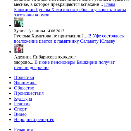
месиве, в которое превращаются вспаханн...
Глава
Башкирии Рустэм Хамитов потребовал ускорить темпы
заготовки кормов
Зулия Туганова
14.06.2017
Рустэма Хамитова не пригласили?...
В Уфе состоялось
возложение цветов к памятнику Салавату Юлаеву
Аделина Янбарисова
05.06.2017
здорово...
В июне пенсионеры Башкирии получат
пенсии досрочно
Политика
Экономика
Общество
Происшествия
Культура
Религия
Спорт
Видео
Народный репортёр
Редакция