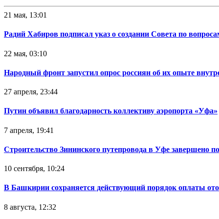
21 мая, 13:01
Радий Хабиров подписал указ о создании Совета по вопрос
22 мая, 03:10
Народный фронт запустил опрос россиян об их опыте внутр
27 апреля, 23:44
Путин объявил благодарность коллективу аэропорта «Уфа»
7 апреля, 19:41
Строительство Зининского путепровода в Уфе завершено п
10 сентября, 10:24
В Башкирии сохраняется действующий порядок оплаты от
8 августа, 12:32