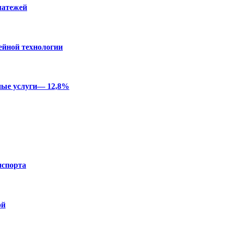
латежей
ейной технологии
ные услуги— 12,8%
нспорта
ой