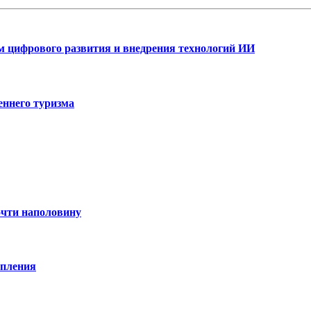
ам цифрового развития и внедрения технологий ИИ
еннего туризма
очти наполовину
опления