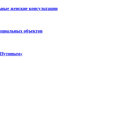
ьные женские консультации
социальных объектов
м Путиным»