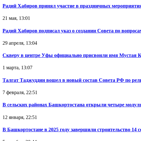
Радий Хабиров принял участие в праздничных мероприятия
21 мая, 13:01
Радий Хабиров подписал указ о создании Совета по вопрос
29 апреля, 13:04
Скверу в центре Уфы официально присвоили имя Мустая 
1 марта, 13:07
Талгат Таджуддин вошел в новый состав Совета РФ по ре
7 февраля, 22:51
В сельских районах Башкортостана открыли четыре модул
12 января, 22:51
В Башкортостане в 2025 году завершили строительство 14 