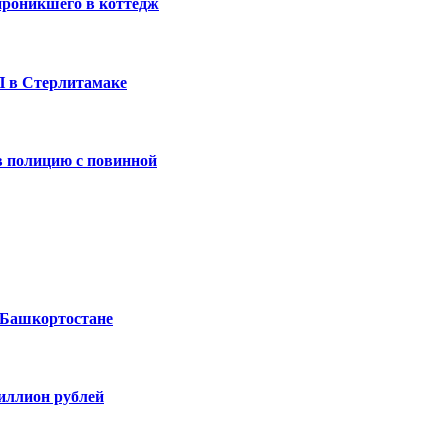
проникшего в коттедж
П в Стерлитамаке
 полицию с повинной
 Башкортостане
миллион рублей