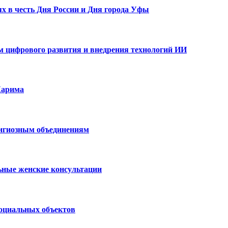
х в честь Дня России и Дня города Уфы
ам цифрового развития и внедрения технологий ИИ
Карима
лигиозным объединениям
ьные женские консультации
социальных объектов