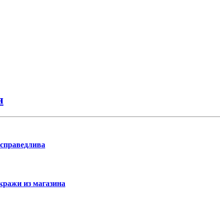
я
 справедлива
кражи из магазина