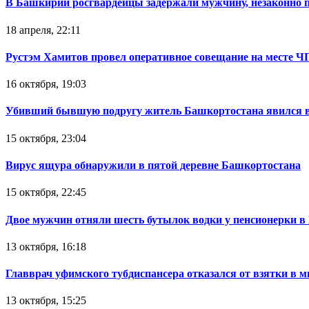
В Башкирии росгвардейцы задержали мужчину, незаконно 
18 апреля, 22:11
Рустэм Хамитов провел оперативное совещание на месте Ч
16 октября, 19:03
Убивший бывшую подругу житель Башкортостана явился в
15 октября, 23:04
Вирус ящура обнаружили в пятой деревне Башкортостана
15 октября, 22:45
Двое мужчин отняли шесть бутылок водки у пенсионерки в
13 октября, 16:18
Главврач уфимского тубдиспансера отказался от взятки в 
13 октября, 15:25