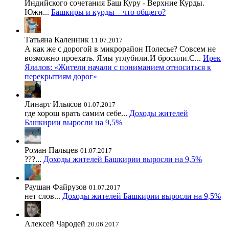
Индийского сочетания Баш Куру - Верхние Курды.
Южн...
Башкиры и курды – что общего?
Татьяна Каленник
11.07.2017
А как же с дорогой в микрорайон Полесье? Совсем не
возможно проехать. Ямы углубили.И бросили.С...
Ирек
Ялалов: «Жители начали с пониманием относиться к
перекрытиям дорог»
Линарт Ильясов
01.07.2017
где хорош врать самим себе...
Доходы жителей
Башкирии выросли на 9,5%
Роман Пальцев
01.07.2017
???...
Доходы жителей Башкирии выросли на 9,5%
Раушан Файрузов
01.07.2017
нет слов...
Доходы жителей Башкирии выросли на 9,5%
Алексей Чародей
20.06.2017