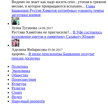
Видимо он знает как надо косить сено , утопая в грязном
месиве, в которое превращаются вспаханн...
Глава
Башкирии Рустэм Хамитов потребовал ускорить темпы
заготовки кормов
Зулия Туганова
14.06.2017
Рустэма Хамитова не пригласили?...
В Уфе состоялось
возложение цветов к памятнику Салавату Юлаеву
Аделина Янбарисова
05.06.2017
здорово...
В июне пенсионеры Башкирии получат
пенсии досрочно
Политика
Экономика
Общество
Происшествия
Культура
Религия
Спорт
Видео
Народный репортёр