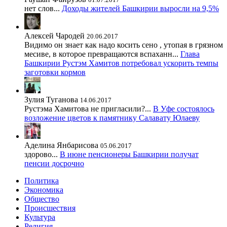
нет слов...
Доходы жителей Башкирии выросли на 9,5%
Алексей Чародей
20.06.2017
Видимо он знает как надо косить сено , утопая в грязном
месиве, в которое превращаются вспаханн...
Глава
Башкирии Рустэм Хамитов потребовал ускорить темпы
заготовки кормов
Зулия Туганова
14.06.2017
Рустэма Хамитова не пригласили?...
В Уфе состоялось
возложение цветов к памятнику Салавату Юлаеву
Аделина Янбарисова
05.06.2017
здорово...
В июне пенсионеры Башкирии получат
пенсии досрочно
Политика
Экономика
Общество
Происшествия
Культура
Религия