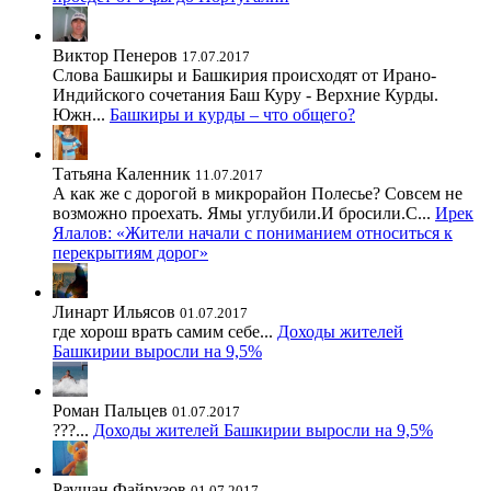
Виктор Пенеров
17.07.2017
Слова Башкиры и Башкирия происходят от Ирано-
Индийского сочетания Баш Куру - Верхние Курды.
Южн...
Башкиры и курды – что общего?
Татьяна Каленник
11.07.2017
А как же с дорогой в микрорайон Полесье? Совсем не
возможно проехать. Ямы углубили.И бросили.С...
Ирек
Ялалов: «Жители начали с пониманием относиться к
перекрытиям дорог»
Линарт Ильясов
01.07.2017
где хорош врать самим себе...
Доходы жителей
Башкирии выросли на 9,5%
Роман Пальцев
01.07.2017
???...
Доходы жителей Башкирии выросли на 9,5%
Раушан Файрузов
01.07.2017