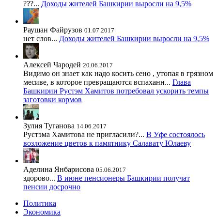
???...
Доходы жителей Башкирии выросли на 9,5%
Раушан Файрузов
01.07.2017
нет слов...
Доходы жителей Башкирии выросли на 9,5%
Алексей Чародей
20.06.2017
Видимо он знает как надо косить сено , утопая в грязном
месиве, в которое превращаются вспаханн...
Глава
Башкирии Рустэм Хамитов потребовал ускорить темпы
заготовки кормов
Зулия Туганова
14.06.2017
Рустэма Хамитова не пригласили?...
В Уфе состоялось
возложение цветов к памятнику Салавату Юлаеву
Аделина Янбарисова
05.06.2017
здорово...
В июне пенсионеры Башкирии получат
пенсии досрочно
Политика
Экономика