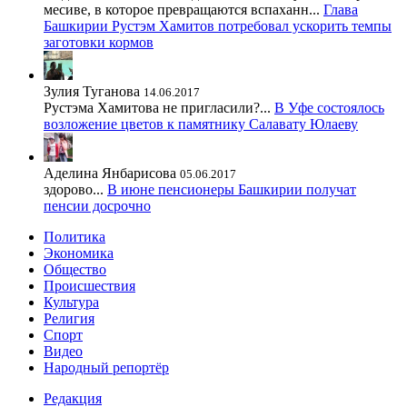
месиве, в которое превращаются вспаханн...
Глава
Башкирии Рустэм Хамитов потребовал ускорить темпы
заготовки кормов
Зулия Туганова
14.06.2017
Рустэма Хамитова не пригласили?...
В Уфе состоялось
возложение цветов к памятнику Салавату Юлаеву
Аделина Янбарисова
05.06.2017
здорово...
В июне пенсионеры Башкирии получат
пенсии досрочно
Политика
Экономика
Общество
Происшествия
Культура
Религия
Спорт
Видео
Народный репортёр
Редакция