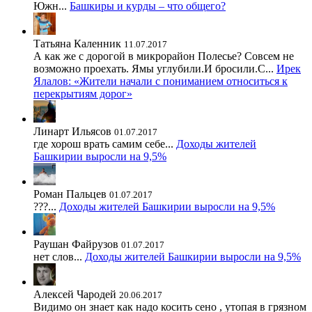
Южн...
Башкиры и курды – что общего?
Татьяна Каленник
11.07.2017
А как же с дорогой в микрорайон Полесье? Совсем не
возможно проехать. Ямы углубили.И бросили.С...
Ирек
Ялалов: «Жители начали с пониманием относиться к
перекрытиям дорог»
Линарт Ильясов
01.07.2017
где хорош врать самим себе...
Доходы жителей
Башкирии выросли на 9,5%
Роман Пальцев
01.07.2017
???...
Доходы жителей Башкирии выросли на 9,5%
Раушан Файрузов
01.07.2017
нет слов...
Доходы жителей Башкирии выросли на 9,5%
Алексей Чародей
20.06.2017
Видимо он знает как надо косить сено , утопая в грязном