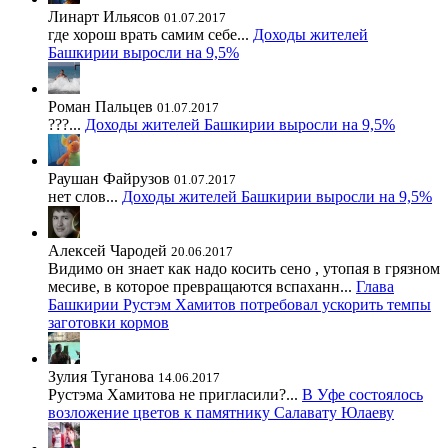
Линарт Ильясов
01.07.2017
где хорош врать самим себе...
Доходы жителей
Башкирии выросли на 9,5%
Роман Пальцев
01.07.2017
???...
Доходы жителей Башкирии выросли на 9,5%
Раушан Файрузов
01.07.2017
нет слов...
Доходы жителей Башкирии выросли на 9,5%
Алексей Чародей
20.06.2017
Видимо он знает как надо косить сено , утопая в грязном
месиве, в которое превращаются вспаханн...
Глава
Башкирии Рустэм Хамитов потребовал ускорить темпы
заготовки кормов
Зулия Туганова
14.06.2017
Рустэма Хамитова не пригласили?...
В Уфе состоялось
возложение цветов к памятнику Салавату Юлаеву